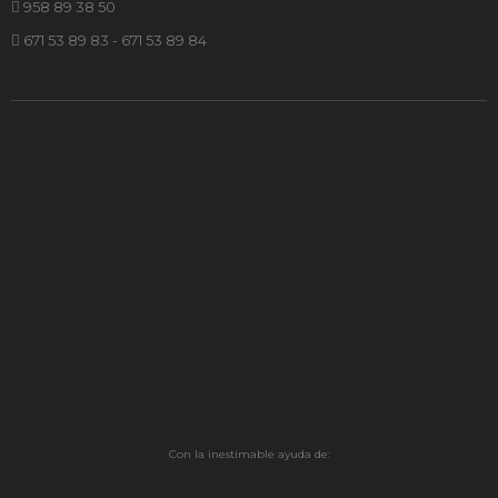
958 89 38 50
671 53 89 83 - 671 53 89 84
Con la inestimable ayuda de: