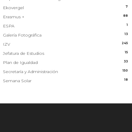
7
Ekovergel
88
Erasmus +
1
ESPA
13
Galería Fotográfica
245
IZV
15
Jefatura de Estudios
33
Plan de Igualdad
150
Secretaría y Administración
18
Semana Solar