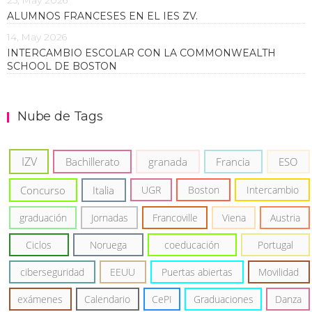
ALUMNOS FRANCESES EN EL IES ZV.
14, May 2026
INTERCAMBIO ESCOLAR CON LA COMMONWEALTH
SCHOOL DE BOSTON
Nube de Tags
IZV
Bachillerato
granada
Francia
ESO
Concurso
Italia
UGR
Boston
Intercambio
graduación
Jornadas
Francoville
Viena
Austria
Ciclos
Noruega
coeducación
Portugal
ciberseguridad
EEUU
Puertas abiertas
Movilidad
exámenes
Calendario
CePI
Graduaciones
Danza