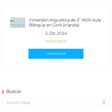
Inmersión lingüística de 2º ASIR Aula
Bilingüe en Cork (Irlanda)
2, Dic 2024
webmaster
CONSULTAR
Buscar
Buscar en el blog
Sea