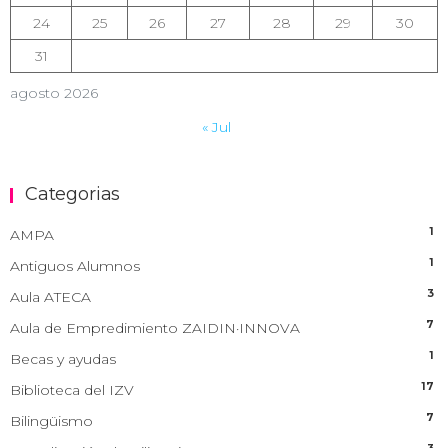
24
25
26
27
28
29
30
31
agosto 2026
« Jul
Categorias
1
AMPA
1
Antiguos Alumnos
3
Aula ATECA
7
Aula de Empredimiento ZAIDIN·INNOVA
1
Becas y ayudas
17
Biblioteca del IZV
7
Bilingüismo