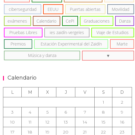
ciberseguridad
EEUU
Puertas abiertas
Movilidad
exámenes
Calendario
CePI
Graduaciones
Danza
Pruebas Libres
ies zaidín-vergeles
Viaje de Estudios
Premios
Estación Experimental del Zaidín
Marte
Música y danza
Calendario
L
M
X
J
V
S
D
1
2
3
4
5
6
7
8
9
10
11
12
13
14
15
16
17
18
19
20
21
22
23