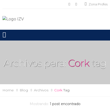
Zona Profes
Toggle mobile menu
Archivos para:
Cork
tag
Home
Blog
Archivos
Cork
Tag
Mostrando:
1
post encontrado