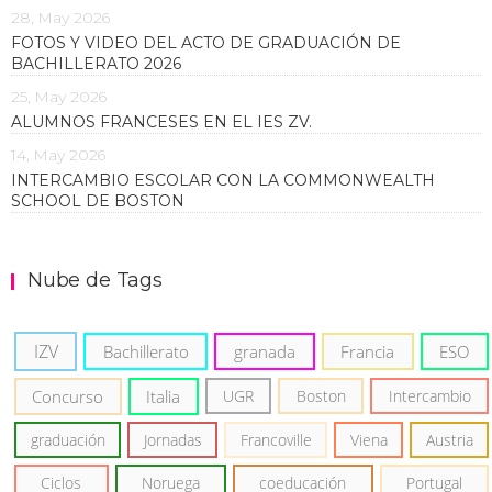
28, May 2026
FOTOS Y VIDEO DEL ACTO DE GRADUACIÓN DE
BACHILLERATO 2026
25, May 2026
ALUMNOS FRANCESES EN EL IES ZV.
14, May 2026
INTERCAMBIO ESCOLAR CON LA COMMONWEALTH
SCHOOL DE BOSTON
Nube de Tags
IZV
Bachillerato
granada
Francia
ESO
Concurso
Italia
UGR
Boston
Intercambio
graduación
Jornadas
Francoville
Viena
Austria
Ciclos
Noruega
coeducación
Portugal