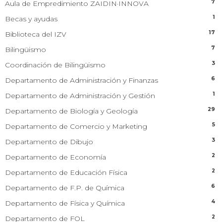
7
Aula de Empredimiento ZAIDIN·INNOVA
1
Becas y ayudas
17
Biblioteca del IZV
7
Bilingüismo
3
Coordinación de Bilingüismo
6
Departamento de Administración y Finanzas
1
Departamento de Administración y Gestión
29
Departamento de Biología y Geología
5
Departamento de Comercio y Marketing
3
Departamento de Dibujo
2
Departamento de Economía
2
Departamento de Educación Física
6
Departamento de F.P. de Química
4
Departamento de Física y Química
2
Departamento de FOL