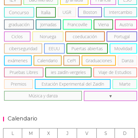
Concurso
Italia
UGR
Boston
Intercambio
graduación
Jornadas
Francoville
Viena
Austria
Ciclos
Noruega
coeducación
Portugal
ciberseguridad
EEUU
Puertas abiertas
Movilidad
exámenes
Calendario
CePI
Graduaciones
Danza
Pruebas Libres
ies zaidín-vergeles
Viaje de Estudios
Premios
Estación Experimental del Zaidín
Marte
Música y danza
Calendario
L
M
X
J
V
S
D