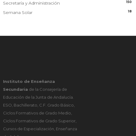
150
Secretaría y Administración
18
Semana Solar
Instituto de Enseñanza
Secundaria
de la Consejería de
Educación de la Junta de Andalucía.
ESO, Bachillerato, C.F. Grado Básico,
Ciclos Formativos de Grado Medio,
Ciclos Formativos de Grado Superior,
Cursos de Especialización, Enseñanza