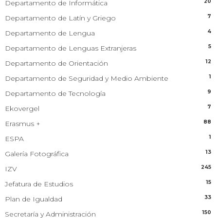
20
Departamento de Informática
7
Departamento de Latín y Griego
4
Departamento de Lengua
5
Departamento de Lenguas Extranjeras
12
Departamento de Orientación
1
Departamento de Seguridad y Medio Ambiente
9
Departamento de Tecnología
7
Ekovergel
88
Erasmus +
1
ESPA
13
Galería Fotográfica
245
IZV
15
Jefatura de Estudios
33
Plan de Igualdad
150
Secretaría y Administración