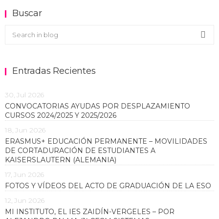
Buscar
Buscar en el blog
Sea
Entradas Recientes
30, Jul 2026
CONVOCATORIAS AYUDAS POR DESPLAZAMIENTO
CURSOS 2024/2025 Y 2025/2026
18, Jun 2026
ERASMUS+ EDUCACIÓN PERMANENTE – MOVILIDADES
DE CORTADURACIÓN DE ESTUDIANTES A
KAISERSLAUTERN (ALEMANIA)
17, Jun 2026
FOTOS Y VÍDEOS DEL ACTO DE GRADUACIÓN DE LA ESO
12, Jun 2026
MI INSTITUTO, EL IES ZAIDÍN-VERGELES – POR