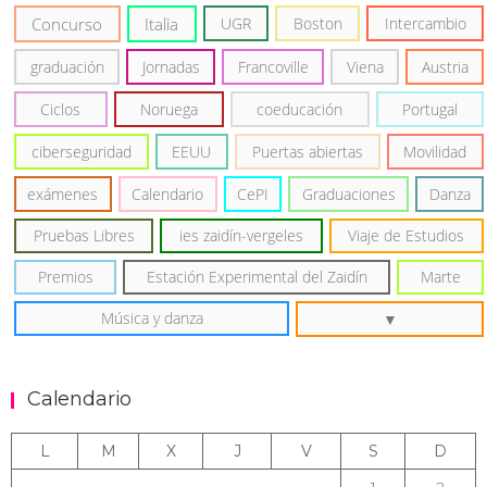
Concurso
Italia
UGR
Boston
Intercambio
graduación
Jornadas
Francoville
Viena
Austria
Ciclos
Noruega
coeducación
Portugal
ciberseguridad
EEUU
Puertas abiertas
Movilidad
exámenes
Calendario
CePI
Graduaciones
Danza
Pruebas Libres
ies zaidín-vergeles
Viaje de Estudios
Premios
Estación Experimental del Zaidín
Marte
Música y danza
Calendario
L
M
X
J
V
S
D
1
2