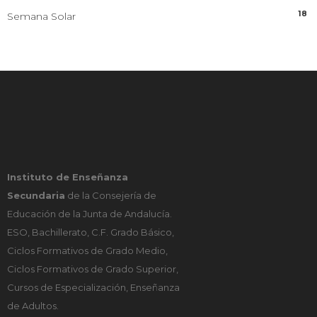
18
Semana Solar
Instituto de Enseñanza
Secundaria
de la Consejería de
Educación de la Junta de Andalucía.
ESO, Bachillerato, C.F. Grado Básico,
Ciclos Formativos de Grado Medio,
Ciclos Formativos de Grado Superior,
Cursos de Especialización, Enseñanza
de Adultos.