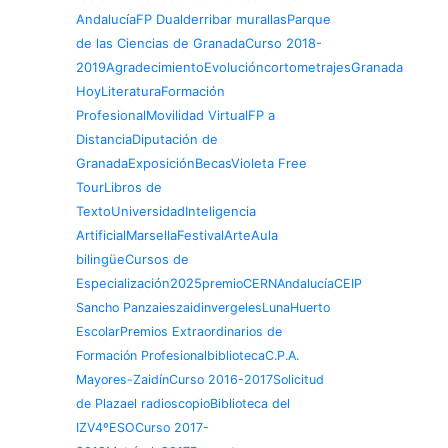
Andalucía
FP Dual
derribar murallas
Parque
de las Ciencias de Granada
Curso 2018-
2019
Agradecimiento
Evolución
cortometrajes
Granada
Hoy
Literatura
Formación
Profesional
Movilidad Virtual
FP a
Distancia
Diputación de
Granada
Exposición
Becas
Violeta Free
Tour
Libros de
Texto
Universidad
Inteligencia
Artificial
Marsella
Festival
Arte
Aula
bilingüe
Cursos de
Especialización
2025
premio
CERN
Andalucía
CEIP
Sancho Panza
ieszaidinvergeles
Luna
Huerto
Escolar
Premios Extraordinarios de
Formación Profesional
biblioteca
C.P.A.
Mayores-Zaidín
Curso 2016-2017
Solicitud
de Plaza
el radioscopio
Biblioteca del
IZV
4ºESO
Curso 2017-