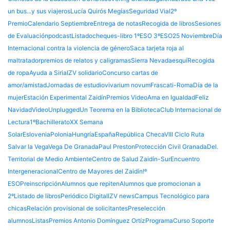
un bus...y sus viajeros
Lucía Quirós Megías
Seguridad Vial
2º
Premio
Calendario Septiembre
Entrega de notas
Recogida de libros
Sesiones
de Evaluación
podcast
Listado
cheques-libro 1ºESO 3ºESO
25 Noviembre
Día
Internacional contra la violencia de género
Saca tarjeta roja al
maltratador
premios de relatos y caligramas
Sierra Nevada
esquí
Recogida
de ropa
Ayuda a Siria
IZV solidario
Concurso cartas de
amor/amistad
Jornadas de estudio
vivarium novum
Frascati-Roma
Día de la
mujer
Estación Experimental Zaidín
Premios Video
Ama en Igualdad
Feliz
Navidad
Video
Unplugged
Un Teorema en la Biblioteca
Club Internacional de
Lectura
1ºBachillerato
XX Semana
Solar
Eslovenia
Polonia
Hungría
España
República Checa
VIII Ciclo Ruta
Salvar la Vega
Vega De Granada
Paul Preston
Protección Civil Granada
Del.
Territorial de Medio Ambiente
Centro de Salud Zaidín-Sur
Encuentro
Intergeneracional
Centro de Mayores del Zaidín
!º
ESO
Preinscripción
Alumnos que repiten
Alumnos que promocionan a
2º
Listado de libros
Periódico Digital
IZV news
Campus Tecnológico para
chicas
Relación provisional de solicitantes
Preselección
alumnos
Listas
Premios Antonio Domínguez Ortíz
Programa
Curso Soporte