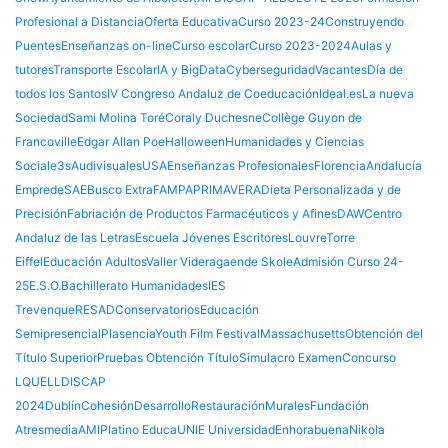
Profesional a Distancia
Oferta Educativa
Curso 2023-24
Construyendo
Puentes
Enseñanzas on-line
Curso escolar
Curso 2023-2024
Aulas y
tutores
Transporte Escolar
IA y BigData
Cyberseguridad
Vacantes
Día de
todos los Santos
IV Congreso Andaluz de Coeducación
Ideal.es
La nueva
Sociedad
Sami Molina Toré
Coraly Duchesne
Collège Guyon de
Francoville
Edgar Allan Poe
Halloween
Humanidades y Ciencias
Sociale3s
Audivisuales
USA
Enseñanzas Profesionales
Florencia
Andalucía
Emprede
SAE
Busco Extra
FAMPA
PRIMAVERA
Dieta Personalizada y de
Precisión
Fabriación de Productos Farmacéuticos y Afines
DAW
Centro
Andaluz de las Letras
Escuela Jóvenes Escritores
Louvre
Torre
Eiffel
Educación Adultos
Valler Videragaende Skole
Admisión Curso 24-
25
E.S.O.
Bachillerato Humanidades
IES
Trevenque
RESAD
Conservatorios
Educación
Semipresencial
Plasencia
Youth Film Festival
Massachusetts
Obtención del
Título Superior
Pruebas Obtención Título
Simulacro Examen
Concurso
LQUELL
DISCAP
2024
Dublín
Cohesión
Desarrollo
Restauración
Murales
Fundación
Atresmedia
AMI
Platino Educa
UNIE Universidad
Enhorabuena
Nikola