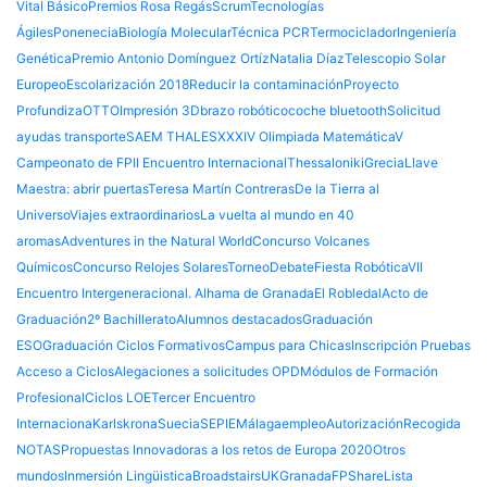
Vital Básico
Premios Rosa Regás
Scrum
Tecnologías
Ágiles
Ponenecia
Biología Molecular
Técnica PCR
Termociclador
Ingeniería
Genética
Premio Antonio Domínguez Ortíz
Natalia Díaz
Telescopio Solar
Europeo
Escolarización 2018
Reducir la contaminación
Proyecto
Profundiza
OTTO
Impresión 3D
brazo robótico
coche bluetooth
Solicitud
ayudas transporte
SAEM THALES
XXXIV Olimpiada Matemática
V
Campeonato de FP
II Encuentro Internacional
Thessaloniki
Grecia
Llave
Maestra: abrir puertas
Teresa Martín Contreras
De la Tierra al
Universo
Viajes extraordinarios
La vuelta al mundo en 40
aromas
Adventures in the Natural World
Concurso Volcanes
Químicos
Concurso Relojes Solares
Torneo
Debate
Fiesta Robótica
VII
Encuentro Intergeneracional. Alhama de Granada
El Robledal
Acto de
Graduación
2º Bachillerato
Alumnos destacados
Graduación
ESO
Graduación Ciclos Formativos
Campus para Chicas
Inscripción Pruebas
Acceso a Ciclos
Alegaciones a solicitudes OPD
Módulos de Formación
Profesional
Ciclos LOE
Tercer Encuentro
Internaciona
Karlskrona
Suecia
SEPIE
Málaga
empleo
Autorización
Recogida
NOTAS
Propuestas Innovadoras a los retos de Europa 2020
Otros
mundos
Inmersión Lingüistica
Broadstairs
UK
GranadaFPShare
Lista