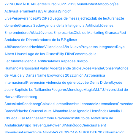
22
INFORMÁTICA
Puentes
Curso 2022-2023
Mural
Notas
Metodologías
Activas
Herramientas
ESA
Tutorías
Sing of
Live
Perseverance
EPSC
iPad
juegos de mesa
ajedrez
club de lectura
hazte
donante
Granada Sede
Agencia de la Inteligencia Artificial
Jóvenes
Emprendedores
Wola
Jóvenes Empresarios
Club de Marketing Granada
Red
Andaluza de Dinamizadores de la F.P.
gliese
486
Vacaciones
Navidad
Villancicos
Año Nuevo
Proyectos Integrados
Royal
Albert House
Lago de los Cisnes
Billy Elliot
Fomento de la
Lectura
Inteligencia Aritificial
Aves Rapaces
Cuerpo
Humano
Mariposario
l Valler Vidergaende Skole
Lycee
Mende
Conservatorios
de Música y Danza
Name Exoworlds 2022
Unión Astronómica
Internacional
Prevención violencia de género
Lycée Denis Diderot
Lycée
Jean-Baptiste Le Taillandier
Fougeres
Monologo
Magia
M.I.T.
Universidad de
Harvard
Sonderborg
Statsskole
Sondeborg
Galaxias
Lorca
Alhambra
Leonardo
Matemáticas
Graveda
Barceló
Nacho Chueca
Laura Alhambra
Jose Ignacio Hernández
Amalia L.
Chueca
Elisa Marinas
Territorio Gravedad
Instituto de Astrofísica de
Andalucía
Grupo Trevenque
Power BI
Monólogo
Ciencias
Talent
Show
Ayuntamiento de Albolote
XXII DISCAP-ALBOLOTE 2023
Formación