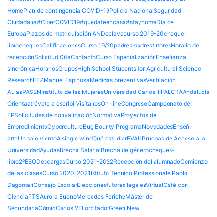
Home
Plan de contingencia COVID-19
Policía Nacional
Seguridad
Ciudadana
#CiberCOVID19
#quedateencasa
#stayhome
Día de
Europa
Plazos de matriculación
iANDe
clave
curso 2019-20
cheque-
libro
cheques
Calificaciones
Curso 19/20
padres
madres
tutores
Horario de
recepción
Solicitud Cita
Contacto
Curso Especialización
Enseñanza
sincrónica
Horarios
Grupos
High School Students for Agricultural Science
Research
EEZ
Manuel Espinosa
Medidas preventivas
Ventilación
Aulas
PASEN
Instituto de las Mujeres
Universidad Carlos III
FAECTA
Andalucía
Orienta
atrévete a escribir
Visítanos
On-line
Congreso
Campeonato de
FP
Solicitudes de convalidación
Normativa
Proyectos de
Empredimiento
Cyberculture
Bug Bounty Programa
Novedades
Enseñ-
arte
Un solo viento
A single wind
Qué estudiar
EVAU
Pruebas de Acceso a la
Universidad
Ayudas
Brecha Salarial
Brecha de género
cheques-
libro
2ºESO
Descargas
Curso 2021-2022
Recepción del alumnado
Comienzo
de las clases
Curso 2020-2021
Istituto Tecnico Professionale Paolo
Dagomari
Consejo Escolar
Elecciones
tutores legales
Virtual
Café con
Ciencia
PTS
Aurora Bueno
Mercedes Feriche
Máster de
Secundaria
Cómic
Carlos V
El orbitador
Green New