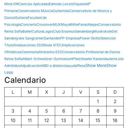
Mind ON
Ciencias Aplicadas
Edmodo Levon
Orquesta
6º
Primaria
Conservatorio Música
Guitarrista
Conservatorio de Música y
Danza
Guitarra
Facultad de
Psicología
Concierto
Crossover
MUK
Maya
Willie
Panal
Abejas
Conservatorio
Reina Sofía
Ballet
Cultura
Logos
Club Erasmus
Sønderborg
Musikskole
Det
Sønderjyske Sangcenter
Santander
FP-Empresa
Power Skills
Obtención
Título
Graduaciones 2026
Aula ATECA
Aplicaciones
Ofimáticas
Ceremonia
Itinerarios ESO
Conservatorio Profesional de Danza
Reina Sofía
Albert-Schweitzer-Gymnasium
Pfalztheater Kaiserslautern
Lista
Show More
Show
Admitidos
Adjudicación
IABD a distancia
ayuda
ffeoe
Less
Calendario
L
M
X
J
V
S
D
1
2
3
4
5
6
7
8
9
10
11
12
13
14
15
16