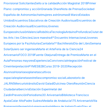
Provisional Solicitantes
Sello a la calidad
Acción Magistral 2018
Primer
Plano: compromiso y acción
Granada Share
Nota de Prensa
Sociedad
Española de Astronomía
chat
mujeres astrónomas
8 Marzo
Estados
Unidos
Encuentros Educativos de Creación Audiovisual
Encuentros de
Creación Audiovisual
Encuentros
Jóvenes
Europeos
Inclusión
Valencia
Robótica
Tecnología
Arduino
Profundiza
Ciutat de
les Arts i les Ciències
Llave maestra
4º Encuentro Internacional
Jovenes
Europeos por la Paz
Asturias
Cantabria
1º Bachillerato
Día del Libro
Semana
Solar
Quiero ser ingeniera
Marte et Arte
Feria de la Ciencia
24
Aniversario
FOCO 2019
Fuente Obejuna
Entrega de Premios
Marte en el
Aula
Personas mayores
Experiencia
Convivencia
Integración
Festival de
Cine
interpretación
PYMES
B2B
Curso 2019-2020
Recepción
Alunnos
Horario
exoplanetas
cultivos
espaciales
planetas
estrellas
compromiso social
Laboratorio de
JAL
RN5
Mercurio
tránsito
David Galadí
Dulcinea Otero
Reunión
Ciencia
Ciudadana
Ibercivis
Estación Experimetal del
Zaidín
Prevención
Periodismo
30 Aniversario
Biblioteca Francisco
Ayala
Calar Alto
Padre Suárez
Medalla de Andalucía
175 Aniversario
Villa
Romana
ninfeo
peristylum
arqueología
Mesa de trabajo
Suelo
Stay at