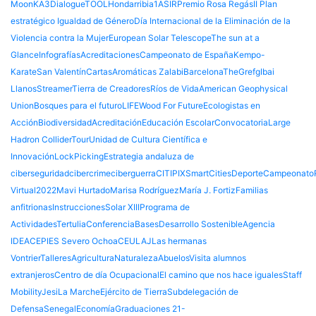
Moon
KA3
DialogueTOOL
Hondarribia
1ASIR
Premio Rosa Regás
II Plan
estratégico Igualdad de Género
Día Internacional de la Eliminación de la
Violencia contra la Mujer
European Solar Telescope
The sun at a
Glance
Infografías
Acreditaciones
Campeonato de España
Kempo-
Karate
San Valentín
Cartas
Aromáticas Zalabi
Barcelona
TheGrefg
Ibai
Llanos
Streamer
Tierra de Creadores
Ríos de Vida
American Geophysical
Union
Bosques para el futuro
LIFE
Wood For Future
Ecologistas en
Acción
Biodiversidad
Acreditación
Educación Escolar
Convocatoria
Large
Hadron Collider
Tour
Unidad de Cultura Científica e
Innovación
LockPicking
Estrategia andaluza de
ciberseguridad
cibercrime
ciberguerra
CITIPIX
SmartCities
Deporte
Campeonato
Virtual
2022
Mavi Hurtado
Marisa Rodríguez
María J. Fortiz
Familias
anfitrionas
Instrucciones
Solar XIII
Programa de
Actividades
Tertulia
Conferencia
Bases
Desarrollo Sostenible
Agencia
IDEA
CEP
IES Severo Ochoa
CEULAJ
Las hermanas
Vontrier
Talleres
Agricultura
Naturaleza
Abuelos
Visita alumnos
extranjeros
Centro de día Ocupacional
El camino que nos hace iguales
Staff
Mobility
Jesi
La Marche
Ejército de Tierra
Subdelegación de
Defensa
Senegal
Economía
Graduaciones 21-