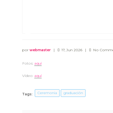
por
webmaster
|
17, Jun 2026
|
No Comme
Fotos:
aquí
Vídeo:
aquí
Ceremonia
graduación
Tags: