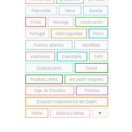
Francoville
Viena
Austria
Ciclos
Noruega
coeducación
Portugal
ciberseguridad
EEUU
Puertas abiertas
Movilidad
exámenes
Calendario
CePI
Graduaciones
Danza
Pruebas Libres
ies zaidín-vergeles
Viaje de Estudios
Premios
Estación Experimental del Zaidín
Marte
Música y danza