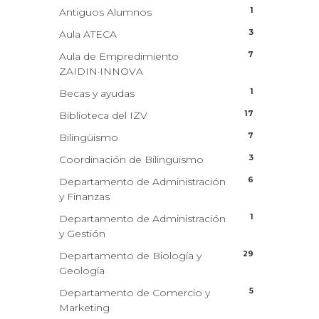
1
Antiguos Alumnos
3
Aula ATECA
7
Aula de Empredimiento
ZAIDIN·INNOVA
1
Becas y ayudas
17
Biblioteca del IZV
7
Bilingüismo
3
Coordinación de Bilingüismo
6
Departamento de Administración
y Finanzas
1
Departamento de Administración
y Gestión
29
Departamento de Biología y
Geología
5
Departamento de Comercio y
Marketing