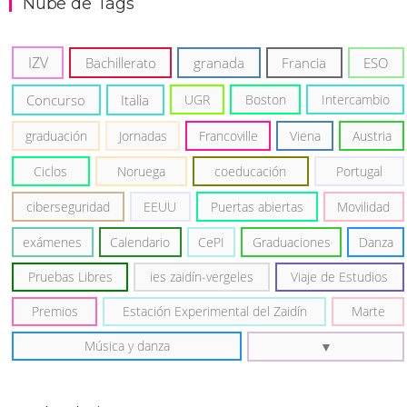
Nube de Tags
IZV
Bachillerato
granada
Francia
ESO
Concurso
Italia
UGR
Boston
Intercambio
graduación
Jornadas
Francoville
Viena
Austria
Ciclos
Noruega
coeducación
Portugal
ciberseguridad
EEUU
Puertas abiertas
Movilidad
exámenes
Calendario
CePI
Graduaciones
Danza
Pruebas Libres
ies zaidín-vergeles
Viaje de Estudios
Premios
Estación Experimental del Zaidín
Marte
Música y danza