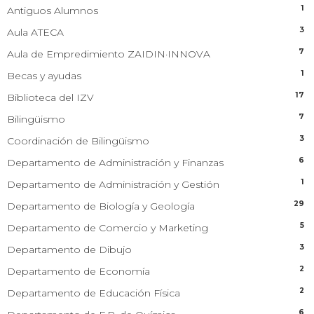
1
Antiguos Alumnos
3
Aula ATECA
7
Aula de Empredimiento ZAIDIN·INNOVA
1
Becas y ayudas
17
Biblioteca del IZV
7
Bilingüismo
3
Coordinación de Bilingüismo
6
Departamento de Administración y Finanzas
1
Departamento de Administración y Gestión
29
Departamento de Biología y Geología
5
Departamento de Comercio y Marketing
3
Departamento de Dibujo
2
Departamento de Economía
2
Departamento de Educación Física
6