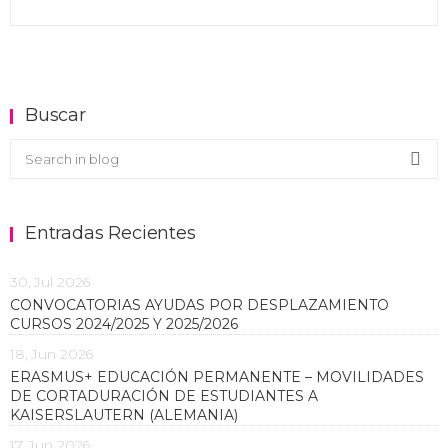
Buscar
Buscar en el blog
Sea
Entradas Recientes
30, Jul 2026
CONVOCATORIAS AYUDAS POR DESPLAZAMIENTO
CURSOS 2024/2025 Y 2025/2026
18, Jun 2026
ERASMUS+ EDUCACIÓN PERMANENTE – MOVILIDADES
DE CORTADURACIÓN DE ESTUDIANTES A
KAISERSLAUTERN (ALEMANIA)
17, Jun 2026