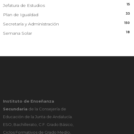
15
Jefatura de Estudios
33
Plan de Igualdad
150
Secretaría y Administración
18
Semana Solar
Instituto de Enseñanza
Secundaria
de la Consejería de
Educación de la Junta de Andalucía.
ESO, Bachillerato, C.F. Grado Básico,
Ciclos Formativos de Grado Medio,