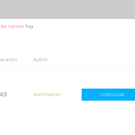
a De Género
Tag
licación
Author
023
webmaster
CONSULTAR