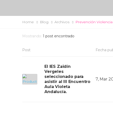
Home
Blog
Archivos
Prevención Violenci
Mostrando:
1
post encontrado
Post
Fecha pub
El IES Zaidín
Vergeles
seleccionado para
7, Mar 2
asistir al III Encuentro
Aula Violeta
Andalucía.