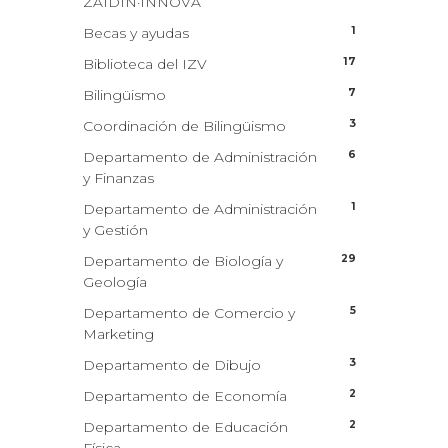
ZAIDIN·INNOVA
1
Becas y ayudas
17
Biblioteca del IZV
7
Bilingüismo
3
Coordinación de Bilingüismo
6
Departamento de Administración
y Finanzas
1
Departamento de Administración
y Gestión
29
Departamento de Biología y
Geología
5
Departamento de Comercio y
Marketing
3
Departamento de Dibujo
2
Departamento de Economía
2
Departamento de Educación