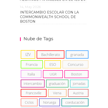
14, May 2026
INTERCAMBIO ESCOLAR CON LA
COMMONWEALTH SCHOOL DE
BOSTON
Nube de Tags
IZV
Bachillerato
granada
Francia
ESO
Concurso
Italia
UGR
Boston
Intercambio
graduación
Jornadas
Francoville
Viena
Austria
Ciclos
Noruega
coeducación