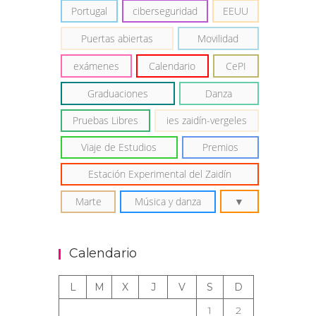
Portugal
ciberseguridad
EEUU
Puertas abiertas
Movilidad
exámenes
Calendario
CePI
Graduaciones
Danza
Pruebas Libres
ies zaidín-vergeles
Viaje de Estudios
Premios
Estación Experimental del Zaidín
Marte
Música y danza
Calendario
L
M
X
J
V
S
D
1
2