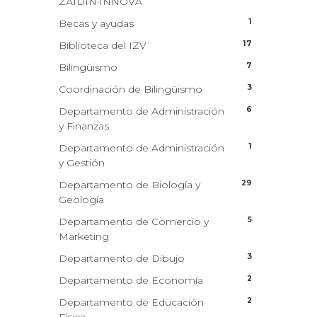
ZAIDIN·INNOVA
1
Becas y ayudas
17
Biblioteca del IZV
7
Bilingüismo
3
Coordinación de Bilingüismo
6
Departamento de Administración
y Finanzas
1
Departamento de Administración
y Gestión
29
Departamento de Biología y
Geología
5
Departamento de Comercio y
Marketing
3
Departamento de Dibujo
2
Departamento de Economía
2
Departamento de Educación