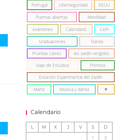
Portugal
ciberseguridad
EEUU
Puertas abiertas
Movilidad
exámenes
Calendario
CePI
Graduaciones
Danza
Pruebas Libres
ies zaidín-vergeles
Viaje de Estudios
Premios
Estación Experimental del Zaidín
Marte
Música y danza
Calendario
L
M
X
J
V
S
D
1
2