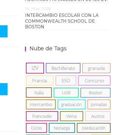
14, May 2026
INTERCAMBIO ESCOLAR CON LA
COMMONWEALTH SCHOOL DE
BOSTON
Nube de Tags
IZV
Bachillerato
granada
Francia
ESO
Concurso
Italia
UGR
Boston
Intercambio
graduación
Jornadas
Francoville
Viena
Austria
Ciclos
Noruega
coeducación