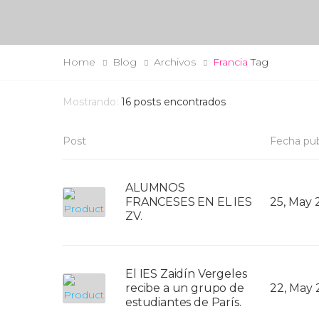
Home
Blog
Archivos
Francia
Tag
Mostrando:
16
posts encontrados
Post
Fecha pub
ALUMNOS
FRANCESES EN EL IES
25, May 
ZV.
El IES Zaidín Vergeles
recibe a un grupo de
22, May
estudiantes de París.