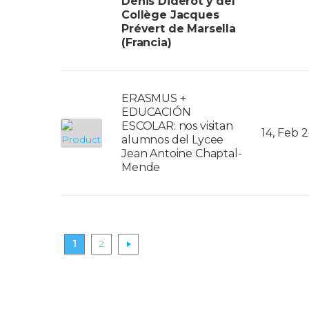
Denis Diderot y del
Collège Jacques
Prévert de Marsella
(Francia)
ERASMUS +
EDUCACIÓN
ESCOLAR: nos visitan
14, Feb 
alumnos del Lycee
Jean Antoine Chaptal-
Mende
Paginación
1
2
de