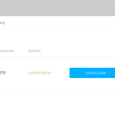
ag
licación
Author
019
webmaster
CONSULTAR