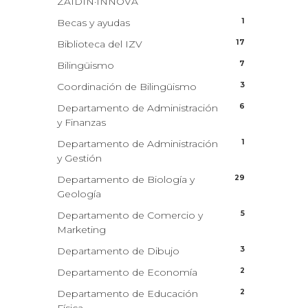
ZAIDIN·INNOVA
1
Becas y ayudas
17
Biblioteca del IZV
7
Bilingüismo
3
Coordinación de Bilingüismo
6
Departamento de Administración
y Finanzas
1
Departamento de Administración
y Gestión
29
Departamento de Biología y
Geología
5
Departamento de Comercio y
Marketing
3
Departamento de Dibujo
2
Departamento de Economía
2
Departamento de Educación