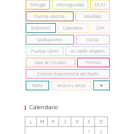
Portugal
ciberseguridad
EEUU
Puertas abiertas
Movilidad
exámenes
Calendario
CePI
Graduaciones
Danza
Pruebas Libres
ies zaidín-vergeles
Viaje de Estudios
Premios
Estación Experimental del Zaidín
Marte
Música y danza
Calendario
L
M
X
J
V
S
D
1
2