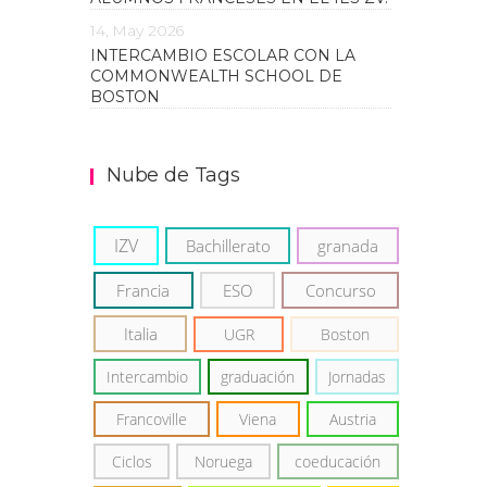
14, May 2026
INTERCAMBIO ESCOLAR CON LA
COMMONWEALTH SCHOOL DE
BOSTON
Nube de Tags
IZV
Bachillerato
granada
Francia
ESO
Concurso
Italia
UGR
Boston
Intercambio
graduación
Jornadas
Francoville
Viena
Austria
Ciclos
Noruega
coeducación