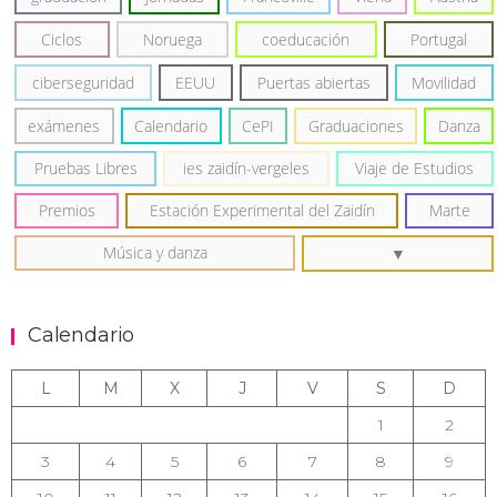
Ciclos
Noruega
coeducación
Portugal
ciberseguridad
EEUU
Puertas abiertas
Movilidad
exámenes
Calendario
CePI
Graduaciones
Danza
Pruebas Libres
ies zaidín-vergeles
Viaje de Estudios
Premios
Estación Experimental del Zaidín
Marte
Música y danza
Calendario
L
M
X
J
V
S
D
1
2
3
4
5
6
7
8
9