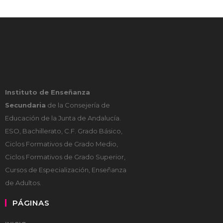
Instituto de Enseñanza
Secundaria
de la Consejería de
Educación de la Junta de Andalucía.
ESO, Bachillerato, C.F. Grado Básico,
Ciclos Formativos de Grado Medio,
Ciclos Formativos de Grado Superior,
Cursos de Especialización, Enseñanza
de Adultos.
PÁGINAS