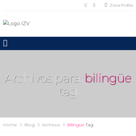
Zona Profes
Toggle mobile menu
Archivos para:
bilingüe
tag
Home
Blog
Archivos
Bilingüe
Tag