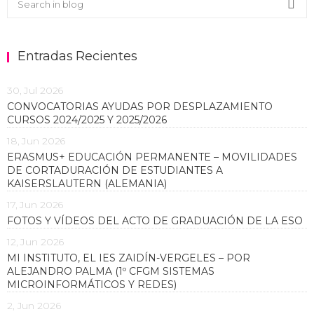
Sea
Entradas Recientes
30, Jul 2026
CONVOCATORIAS AYUDAS POR DESPLAZAMIENTO
CURSOS 2024/2025 Y 2025/2026
18, Jun 2026
ERASMUS+ EDUCACIÓN PERMANENTE – MOVILIDADES
DE CORTADURACIÓN DE ESTUDIANTES A
KAISERSLAUTERN (ALEMANIA)
17, Jun 2026
FOTOS Y VÍDEOS DEL ACTO DE GRADUACIÓN DE LA ESO
12, Jun 2026
MI INSTITUTO, EL IES ZAIDÍN-VERGELES – POR
ALEJANDRO PALMA (1º CFGM SISTEMAS
MICROINFORMÁTICOS Y REDES)
2, Jun 2026