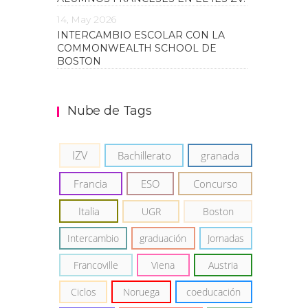
14, May 2026
INTERCAMBIO ESCOLAR CON LA
COMMONWEALTH SCHOOL DE
BOSTON
Nube de Tags
IZV
Bachillerato
granada
Francia
ESO
Concurso
Italia
UGR
Boston
Intercambio
graduación
Jornadas
Francoville
Viena
Austria
Ciclos
Noruega
coeducación