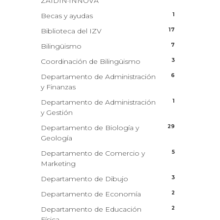
ZAIDIN·INNOVA
1
Becas y ayudas
17
Biblioteca del IZV
7
Bilingüismo
3
Coordinación de Bilingüismo
6
Departamento de Administración
y Finanzas
1
Departamento de Administración
y Gestión
29
Departamento de Biología y
Geología
5
Departamento de Comercio y
Marketing
3
Departamento de Dibujo
2
Departamento de Economía
2
Departamento de Educación
Física