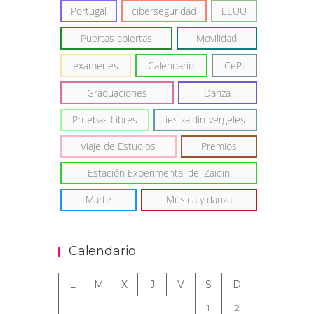
Portugal
ciberseguridad
EEUU
Puertas abiertas
Movilidad
exámenes
Calendario
CePI
Graduaciones
Danza
Pruebas Libres
ies zaidín-vergeles
Viaje de Estudios
Premios
Estación Experimental del Zaidín
Marte
Música y danza
Calendario
L
M
X
J
V
S
D
1
2