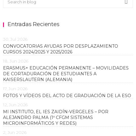
Sea
Entradas Recientes
30, Jul 2026
CONVOCATORIAS AYUDAS POR DESPLAZAMIENTO
CURSOS 2024/2025 Y 2025/2026
18, Jun 2026
ERASMUS+ EDUCACIÓN PERMANENTE – MOVILIDADES
DE CORTADURACIÓN DE ESTUDIANTES A
KAISERSLAUTERN (ALEMANIA)
17, Jun 2026
FOTOS Y VÍDEOS DEL ACTO DE GRADUACIÓN DE LA ESO
12, Jun 2026
MI INSTITUTO, EL IES ZAIDÍN-VERGELES – POR
ALEJANDRO PALMA (1º CFGM SISTEMAS
MICROINFORMÁTICOS Y REDES)
2, Jun 2026