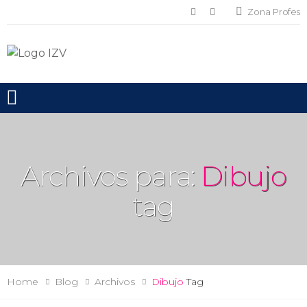
Zona Profes
Toggle mobile menu
Archivos para:
Dibujo
tag
Home
Blog
Archivos
Dibujo
Tag