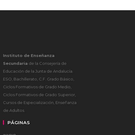
Instituto de Enseñanza
Secundaria
de la Consejería de
Educación de la Junta de Andalucía.
ESO, Bachillerato, C.F. Grado Básico,
Ciclos Formativos de Grado Medio,
Ciclos Formativos de Grado Superior,
Cursos de Especialización, Enseñanza
de Adultos.
PÁGINAS