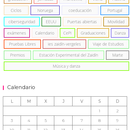
Ciclos
Noruega
coeducación
Portugal
ciberseguridad
EEUU
Puertas abiertas
Movilidad
exámenes
Calendario
CePI
Graduaciones
Danza
Pruebas Libres
ies zaidín-vergeles
Viaje de Estudios
Premios
Estación Experimental del Zaidín
Marte
Música y danza
Calendario
L
M
X
J
V
S
D
1
2
3
4
5
6
7
8
9
10
11
12
13
14
15
16