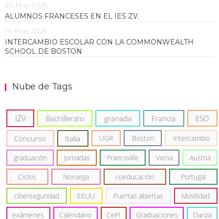
25, May 2026
ALUMNOS FRANCESES EN EL IES ZV.
14, May 2026
INTERCAMBIO ESCOLAR CON LA COMMONWEALTH
SCHOOL DE BOSTON
Nube de Tags
IZV
Bachillerato
granada
Francia
ESO
Concurso
Italia
UGR
Boston
Intercambio
graduación
Jornadas
Francoville
Viena
Austria
Ciclos
Noruega
coeducación
Portugal
ciberseguridad
EEUU
Puertas abiertas
Movilidad
exámenes
Calendario
CePI
Graduaciones
Danza