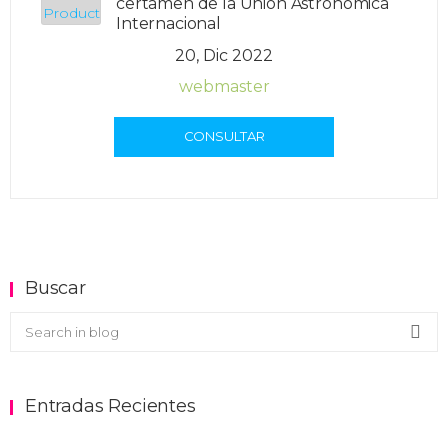
certamen de la Unión Astronómica
Internacional
20, Dic 2022
webmaster
CONSULTAR
Buscar
Buscar en el blog
Sea
Entradas Recientes