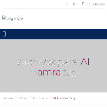
Zona Profes
Toggle mobile menu
Archivos para:
Al
Hamra
tag
Home
Blog
Archivos
Al Hamra
Tag