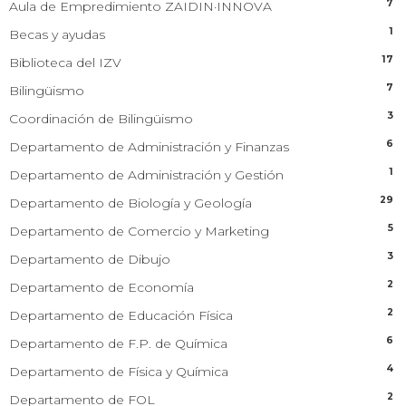
7
Aula de Empredimiento ZAIDIN·INNOVA
1
Becas y ayudas
17
Biblioteca del IZV
7
Bilingüismo
3
Coordinación de Bilingüismo
6
Departamento de Administración y Finanzas
1
Departamento de Administración y Gestión
29
Departamento de Biología y Geología
5
Departamento de Comercio y Marketing
3
Departamento de Dibujo
2
Departamento de Economía
2
Departamento de Educación Física
6
Departamento de F.P. de Química
4
Departamento de Física y Química
2
Departamento de FOL