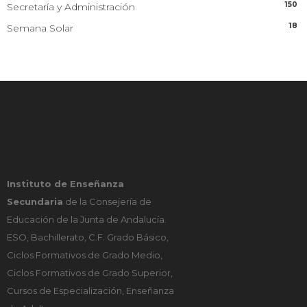
150
Secretaría y Administración
18
Semana Solar
Instituto de Enseñanza
Secundaria
de la Consejería de
Educación de la Junta de Andalucía.
ESO, Bachillerato, C.F. Grado Básico,
Ciclos Formativos de Grado Medio,
Ciclos Formativos de Grado Superior,
Cursos de Especialización, Enseñanza