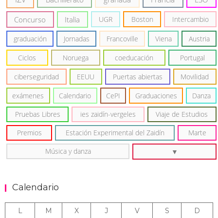
Concurso
Italia
UGR
Boston
Intercambio
graduación
Jornadas
Francoville
Viena
Austria
Ciclos
Noruega
coeducación
Portugal
ciberseguridad
EEUU
Puertas abiertas
Movilidad
exámenes
Calendario
CePI
Graduaciones
Danza
Pruebas Libres
ies zaidín-vergeles
Viaje de Estudios
Premios
Estación Experimental del Zaidín
Marte
Música y danza
Calendario
L
M
X
J
V
S
D