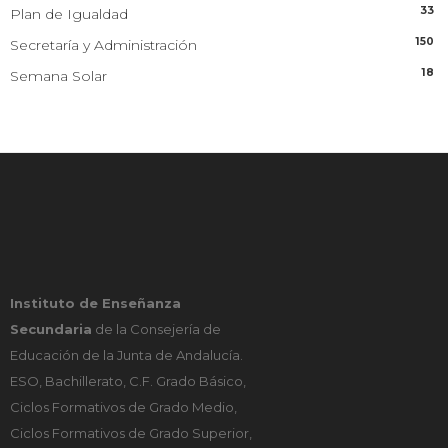
33
Plan de Igualdad
150
Secretaría y Administración
18
Semana Solar
Instituto de Enseñanza
Secundaria
de la Consejería de
Educación de la Junta de Andalucía.
ESO, Bachillerato, C.F. Grado Básico,
Ciclos Formativos de Grado Medio,
Ciclos Formativos de Grado Superior,