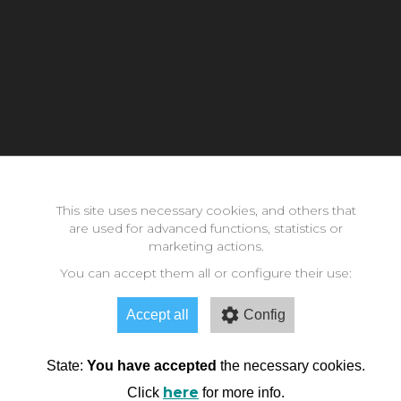
Con la inestimable ayuda de:
This site uses necessary cookies, and others that
are used for advanced functions, statistics or
marketing actions.
Copyright © 2026 neomode - IES Zaidín Vergeles - Granada -
Andalucía
You can accept them all or configure their use:
Accept all
Config
State:
You have accepted
the necessary cookies.
here
Click
for more info.