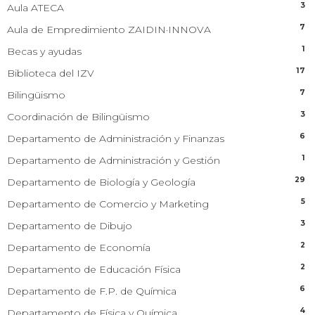
3
Aula ATECA
7
Aula de Empredimiento ZAIDIN·INNOVA
1
Becas y ayudas
17
Biblioteca del IZV
7
Bilingüismo
3
Coordinación de Bilingüismo
6
Departamento de Administración y Finanzas
1
Departamento de Administración y Gestión
29
Departamento de Biología y Geología
5
Departamento de Comercio y Marketing
3
Departamento de Dibujo
2
Departamento de Economía
2
Departamento de Educación Física
6
Departamento de F.P. de Química
4
Departamento de Física y Química