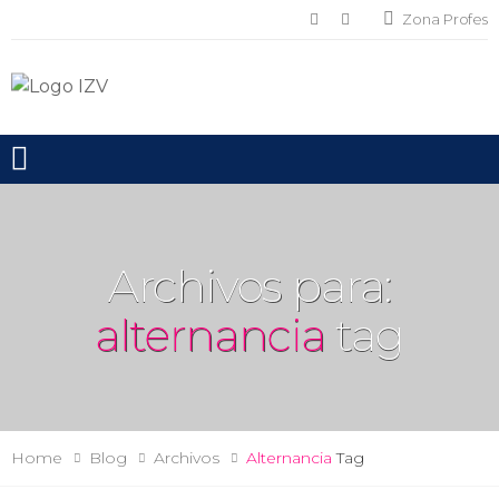
Zona Profes
Toggle mobile menu
Archivos para:
alternancia
tag
Home
Blog
Archivos
Alternancia
Tag