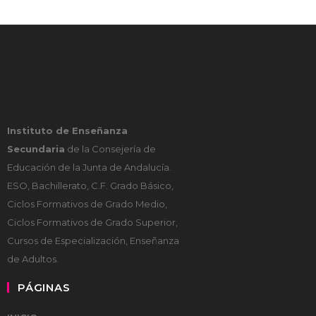
Instituto de Enseñanza
Secundaria
de la Consejería de
Educación de la Junta de Andalucía.
ESO, Bachillerato, C.F. Grado Básico,
Ciclos Formativos de Grado Medio,
Ciclos Formativos de Grado Superior,
Cursos de Especialización, Enseñanza
de Adultos.
PÁGINAS