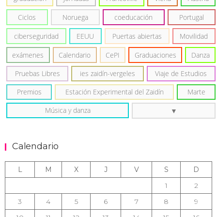
Ciclos
Noruega
coeducación
Portugal
ciberseguridad
EEUU
Puertas abiertas
Movilidad
exámenes
Calendario
CePI
Graduaciones
Danza
Pruebas Libres
ies zaidín-vergeles
Viaje de Estudios
Premios
Estación Experimental del Zaidín
Marte
Música y danza
Calendario
L
M
X
J
V
S
D
1
2
3
4
5
6
7
8
9