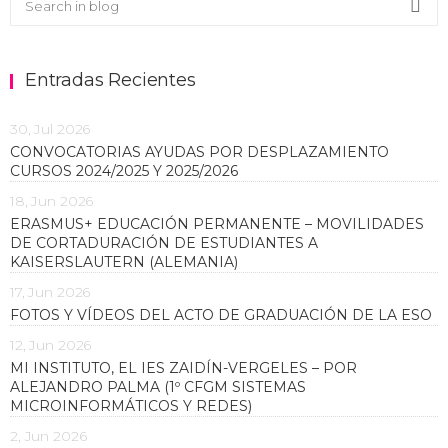
Sea
Entradas Recientes
30, Jul 2026
CONVOCATORIAS AYUDAS POR DESPLAZAMIENTO
CURSOS 2024/2025 Y 2025/2026
18, Jun 2026
ERASMUS+ EDUCACIÓN PERMANENTE – MOVILIDADES
DE CORTADURACIÓN DE ESTUDIANTES A
KAISERSLAUTERN (ALEMANIA)
17, Jun 2026
FOTOS Y VÍDEOS DEL ACTO DE GRADUACIÓN DE LA ESO
12, Jun 2026
MI INSTITUTO, EL IES ZAIDÍN-VERGELES – POR
ALEJANDRO PALMA (1º CFGM SISTEMAS
MICROINFORMÁTICOS Y REDES)
2, Jun 2026