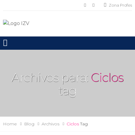
Zona Profes
Toggle mobile menu
Archivos para:
Ciclos
tag
Home
Blog
Archivos
Ciclos
Tag