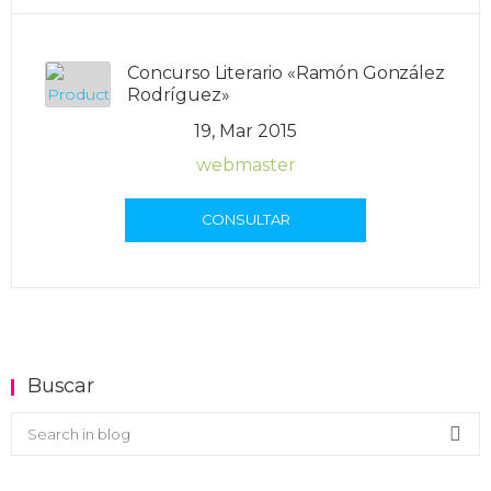
Concurso Literario «Ramón González
Rodríguez»
19, Mar 2015
webmaster
CONSULTAR
Buscar
Buscar en el blog
Sea