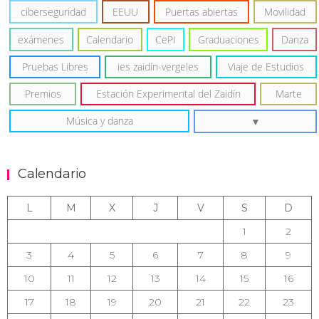
ciberseguridad
EEUU
Puertas abiertas
Movilidad
exámenes
Calendario
CePI
Graduaciones
Danza
Pruebas Libres
ies zaidín-vergeles
Viaje de Estudios
Premios
Estación Experimental del Zaidín
Marte
Música y danza
Calendario
L
M
X
J
V
S
D
1
2
3
4
5
6
7
8
9
10
11
12
13
14
15
16
17
18
19
20
21
22
23