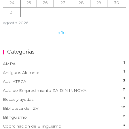
24
25
26
27
28
29
30
31
agosto 2026
« Jul
Categorias
1
AMPA
1
Antiguos Alumnos
3
Aula ATECA
7
Aula de Empredimiento ZAIDIN·INNOVA
1
Becas y ayudas
17
Biblioteca del IZV
7
Bilingüismo
3
Coordinación de Bilingüismo