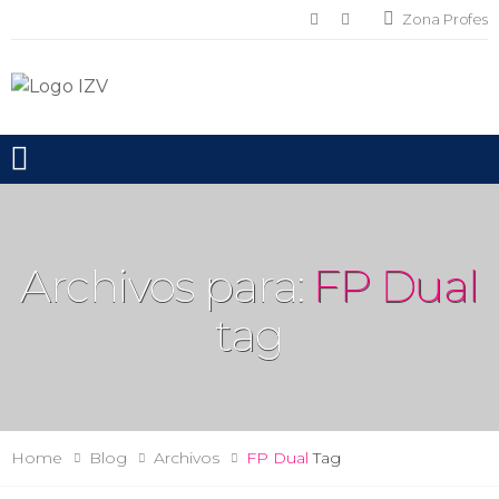
Zona Profes
Toggle mobile menu
Archivos para:
FP Dual
tag
Home
Blog
Archivos
FP Dual
Tag