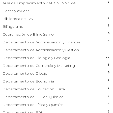
7
Aula de Empredimiento ZAIDIN·INNOVA
1
Becas y ayudas
17
Biblioteca del IZV
7
Bilingüismo
3
Coordinación de Bilingüismo
6
Departamento de Administración y Finanzas
1
Departamento de Administración y Gestión
29
Departamento de Biología y Geología
5
Departamento de Comercio y Marketing
3
Departamento de Dibujo
2
Departamento de Economía
2
Departamento de Educación Física
6
Departamento de F.P. de Química
4
Departamento de Física y Química
2
Departamento de FOL