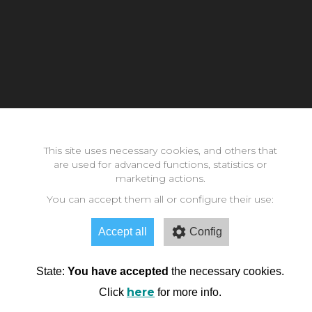
Con la inestimable ayuda de:
This site uses necessary cookies, and others that
are used for advanced functions, statistics or
Copyright © 2026 neomode - IES Zaidín Vergeles - Granada -
marketing actions.
Andalucía
You can accept them all or configure their use:
Accept all
Config
State:
You have accepted
the necessary cookies.
here
Click
for more info.