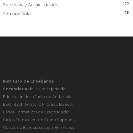
150
Secretaría y Administración
18
Semana Solar
Instituto de Enseñanza
Secundaria
de la Consejería de
Educación de la Junta de Andalucía.
ESO, Bachillerato, C.F. Grado Básico,
Ciclos Formativos de Grado Medio,
Ciclos Formativos de Grado Superior,
Cursos de Especialización, Enseñanza