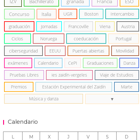
IZV
Bachillerato
granada
Francia
ESO
Concurso
Italia
UGR
Boston
Intercambio
graduación
Jornadas
Francoville
Viena
Austria
Ciclos
Noruega
coeducación
Portugal
ciberseguridad
EEUU
Puertas abiertas
Movilidad
exámenes
Calendario
CePI
Graduaciones
Danza
Pruebas Libres
ies zaidín-vergeles
Viaje de Estudios
Premios
Estación Experimental del Zaidín
Marte
Música y danza
Calendario
L
M
X
J
V
S
D