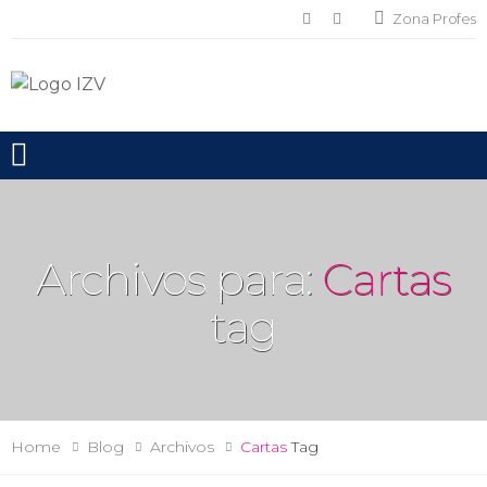
Zona Profes
Toggle mobile menu
Archivos para:
Cartas
tag
Home
Blog
Archivos
Cartas
Tag