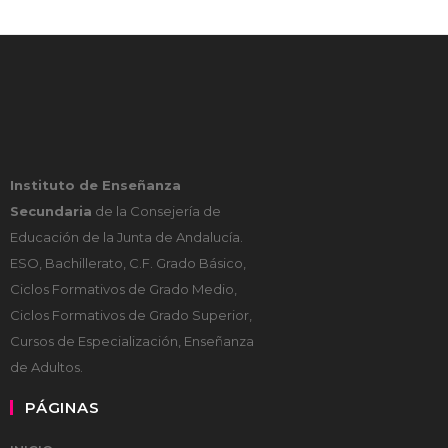
Instituto de Enseñanza
Secundaria
de la Consejería de
Educación de la Junta de Andalucía.
ESO, Bachillerato, C.F. Grado Básico,
Ciclos Formativos de Grado Medio,
Ciclos Formativos de Grado Superior,
Cursos de Especialización, Enseñanza
de Adultos.
PÁGINAS