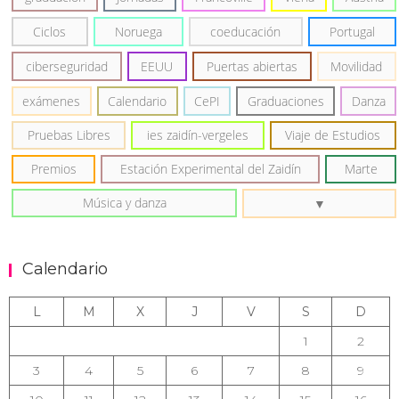
Ciclos
Noruega
coeducación
Portugal
ciberseguridad
EEUU
Puertas abiertas
Movilidad
exámenes
Calendario
CePI
Graduaciones
Danza
Pruebas Libres
ies zaidín-vergeles
Viaje de Estudios
Premios
Estación Experimental del Zaidín
Marte
Música y danza
Calendario
L
M
X
J
V
S
D
1
2
3
4
5
6
7
8
9