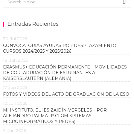
Sea
Entradas Recientes
30, Jul 2026
CONVOCATORIAS AYUDAS POR DESPLAZAMIENTO
CURSOS 2024/2025 Y 2025/2026
18, Jun 2026
ERASMUS+ EDUCACIÓN PERMANENTE – MOVILIDADES
DE CORTADURACIÓN DE ESTUDIANTES A
KAISERSLAUTERN (ALEMANIA)
17, Jun 2026
FOTOS Y VÍDEOS DEL ACTO DE GRADUACIÓN DE LA ESO
12, Jun 2026
MI INSTITUTO, EL IES ZAIDÍN-VERGELES – POR
ALEJANDRO PALMA (1º CFGM SISTEMAS
MICROINFORMÁTICOS Y REDES)
2, Jun 2026