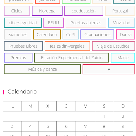
Ciclos
Noruega
coeducación
Portugal
ciberseguridad
EEUU
Puertas abiertas
Movilidad
exámenes
Calendario
CePI
Graduaciones
Danza
Pruebas Libres
ies zaidín-vergeles
Viaje de Estudios
Premios
Estación Experimental del Zaidín
Marte
Música y danza
Calendario
L
M
X
J
V
S
D
1
2
3
4
5
6
7
8
9