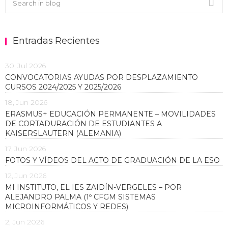
Sea
Entradas Recientes
30, Jul 2026
CONVOCATORIAS AYUDAS POR DESPLAZAMIENTO
CURSOS 2024/2025 Y 2025/2026
18, Jun 2026
ERASMUS+ EDUCACIÓN PERMANENTE – MOVILIDADES
DE CORTADURACIÓN DE ESTUDIANTES A
KAISERSLAUTERN (ALEMANIA)
17, Jun 2026
FOTOS Y VÍDEOS DEL ACTO DE GRADUACIÓN DE LA ESO
12, Jun 2026
MI INSTITUTO, EL IES ZAIDÍN-VERGELES – POR
ALEJANDRO PALMA (1º CFGM SISTEMAS
MICROINFORMÁTICOS Y REDES)
2, Jun 2026