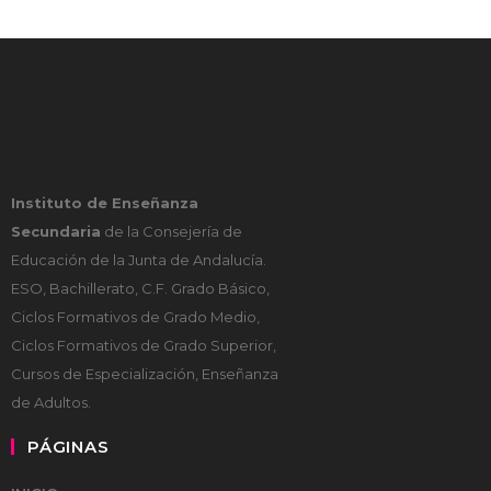
Instituto de Enseñanza
Secundaria
de la Consejería de
Educación de la Junta de Andalucía.
ESO, Bachillerato, C.F. Grado Básico,
Ciclos Formativos de Grado Medio,
Ciclos Formativos de Grado Superior,
Cursos de Especialización, Enseñanza
de Adultos.
PÁGINAS