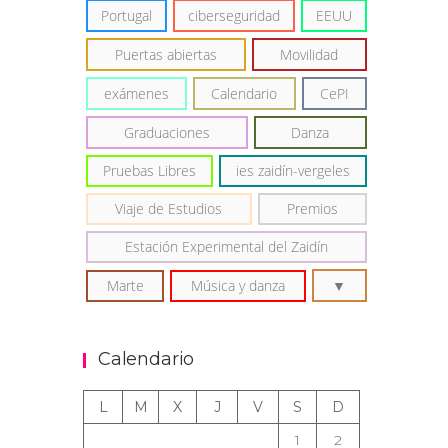
Portugal
ciberseguridad
EEUU
Puertas abiertas
Movilidad
exámenes
Calendario
CePI
Graduaciones
Danza
Pruebas Libres
ies zaidín-vergeles
Viaje de Estudios
Premios
Estación Experimental del Zaidín
Marte
Música y danza
Calendario
L
M
X
J
V
S
D
1
2