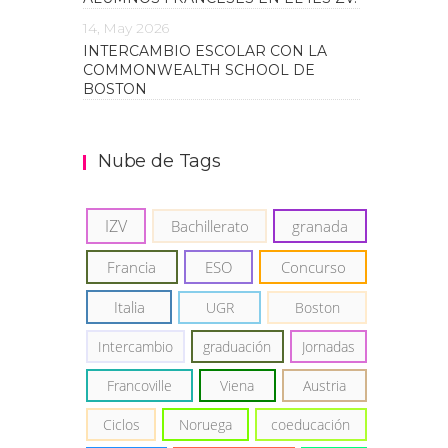
14, May 2026
INTERCAMBIO ESCOLAR CON LA
COMMONWEALTH SCHOOL DE
BOSTON
Nube de Tags
IZV
Bachillerato
granada
Francia
ESO
Concurso
Italia
UGR
Boston
Intercambio
graduación
Jornadas
Francoville
Viena
Austria
Ciclos
Noruega
coeducación