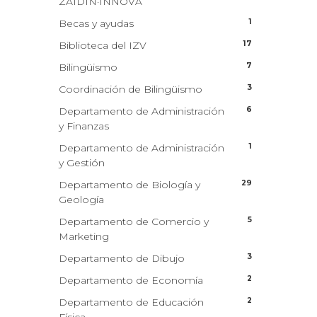
ZAIDIN·INNOVA
1
Becas y ayudas
17
Biblioteca del IZV
7
Bilingüismo
3
Coordinación de Bilingüismo
6
Departamento de Administración
y Finanzas
1
Departamento de Administración
y Gestión
29
Departamento de Biología y
Geología
5
Departamento de Comercio y
Marketing
3
Departamento de Dibujo
2
Departamento de Economía
2
Departamento de Educación