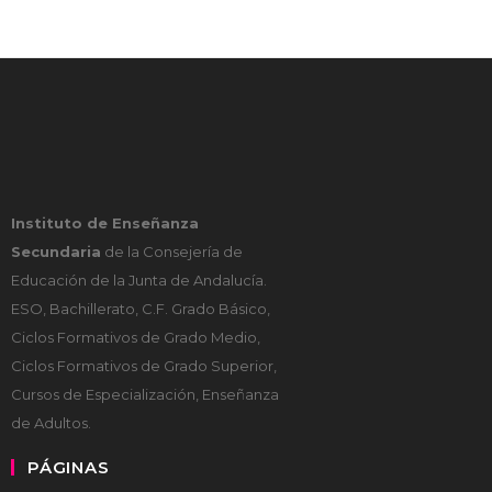
Instituto de Enseñanza
Secundaria
de la Consejería de
Educación de la Junta de Andalucía.
ESO, Bachillerato, C.F. Grado Básico,
Ciclos Formativos de Grado Medio,
Ciclos Formativos de Grado Superior,
Cursos de Especialización, Enseñanza
de Adultos.
PÁGINAS