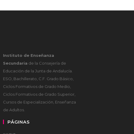
Instituto de Enseñanza
Secundaria
de la Consejería de
Educación de la Junta de Andalucía.
ESO, Bachillerato, C.F. Grado Básico,
Ciclos Formativos de Grado Medio,
Ciclos Formativos de Grado Superior,
Cursos de Especialización, Enseñanza
de Adultos.
PÁGINAS