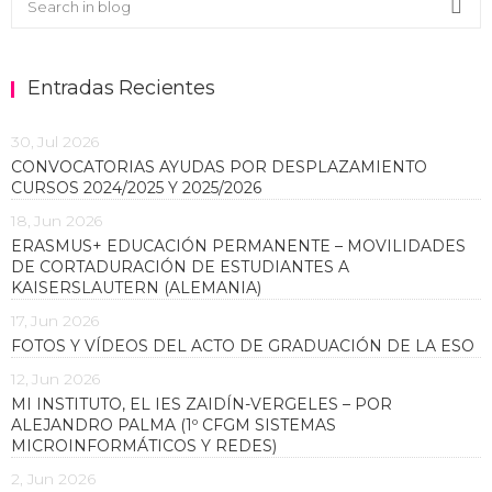
Sea
Entradas Recientes
30, Jul 2026
CONVOCATORIAS AYUDAS POR DESPLAZAMIENTO
CURSOS 2024/2025 Y 2025/2026
18, Jun 2026
ERASMUS+ EDUCACIÓN PERMANENTE – MOVILIDADES
DE CORTADURACIÓN DE ESTUDIANTES A
KAISERSLAUTERN (ALEMANIA)
17, Jun 2026
FOTOS Y VÍDEOS DEL ACTO DE GRADUACIÓN DE LA ESO
12, Jun 2026
MI INSTITUTO, EL IES ZAIDÍN-VERGELES – POR
ALEJANDRO PALMA (1º CFGM SISTEMAS
MICROINFORMÁTICOS Y REDES)
2, Jun 2026