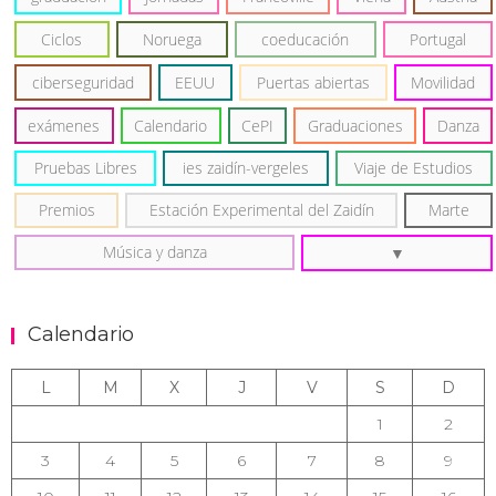
Ciclos
Noruega
coeducación
Portugal
ciberseguridad
EEUU
Puertas abiertas
Movilidad
exámenes
Calendario
CePI
Graduaciones
Danza
Pruebas Libres
ies zaidín-vergeles
Viaje de Estudios
Premios
Estación Experimental del Zaidín
Marte
Música y danza
Calendario
L
M
X
J
V
S
D
1
2
3
4
5
6
7
8
9