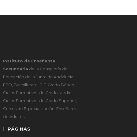
Instituto de Enseñanza
Secundaria
de la Consejería de
Educación de la Junta de Andalucía.
ESO, Bachillerato, C.F. Grado Básico,
Ciclos Formativos de Grado Medio,
Ciclos Formativos de Grado Superior,
Cursos de Especialización, Enseñanza
de Adultos.
PÁGINAS