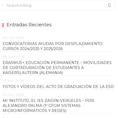
Buscar en el blog
Sea
Entradas Recientes
30, Jul 2026
CONVOCATORIAS AYUDAS POR DESPLAZAMIENTO
CURSOS 2024/2025 Y 2025/2026
18, Jun 2026
ERASMUS+ EDUCACIÓN PERMANENTE – MOVILIDADES
DE CORTADURACIÓN DE ESTUDIANTES A
KAISERSLAUTERN (ALEMANIA)
17, Jun 2026
FOTOS Y VÍDEOS DEL ACTO DE GRADUACIÓN DE LA ESO
12, Jun 2026
MI INSTITUTO, EL IES ZAIDÍN-VERGELES – POR
ALEJANDRO PALMA (1º CFGM SISTEMAS
MICROINFORMÁTICOS Y REDES)