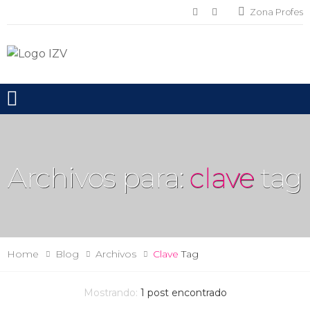
Zona Profes
Toggle mobile menu
Archivos para:
clave
tag
Home
Blog
Archivos
Clave
Tag
Mostrando:
1
post encontrado