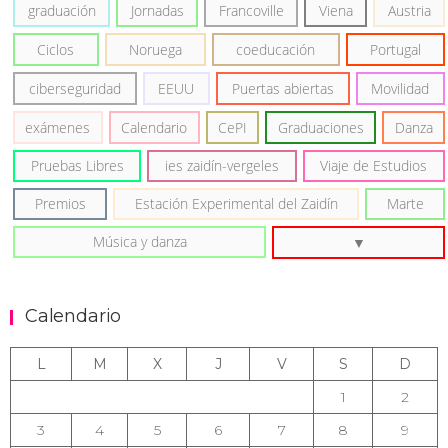
graduación
Jornadas
Francoville
Viena
Austria
Ciclos
Noruega
coeducación
Portugal
ciberseguridad
EEUU
Puertas abiertas
Movilidad
exámenes
Calendario
CePI
Graduaciones
Danza
Pruebas Libres
ies zaidín-vergeles
Viaje de Estudios
Premios
Estación Experimental del Zaidín
Marte
Música y danza
Calendario
L
M
X
J
V
S
D
1
2
3
4
5
6
7
8
9