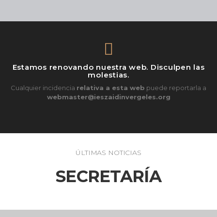
Estamos renovando nuestra web. Disculpen las
molestias.
Cualquier incidencia
relativa a esta web
puede reportarla a
webmaster@ieszaidinvergeles.org
ÚLTIMAS NOTICIAS
SECRETARÍA