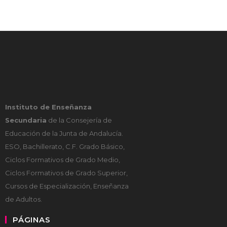
Instituto de Enseñanza
Secundaria
de la Consejería de
Educación de la Junta de Andalucía.
ESO, Bachillerato, C.F. Grado Básico,
Ciclos Formativos de Grado Medio,
Ciclos Formativos de Grado Superior,
Cursos de Especialización, Enseñanza
de Adultos.
PÁGINAS