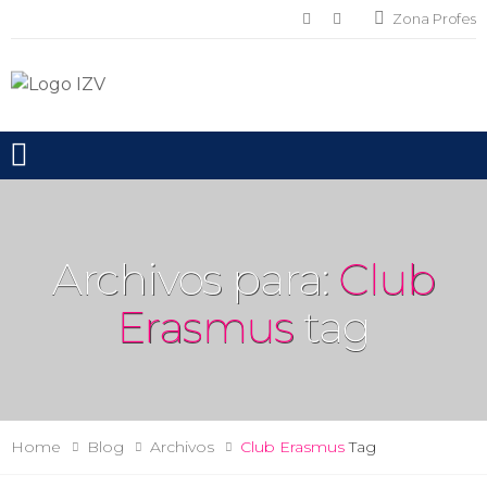
Zona Profes
Toggle mobile menu
Archivos para:
Club
Erasmus
tag
Home
Blog
Archivos
Club Erasmus
Tag