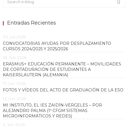
Sea
Entradas Recientes
30, Jul 2026
CONVOCATORIAS AYUDAS POR DESPLAZAMIENTO
CURSOS 2024/2025 Y 2025/2026
18, Jun 2026
ERASMUS+ EDUCACIÓN PERMANENTE – MOVILIDADES
DE CORTADURACIÓN DE ESTUDIANTES A
KAISERSLAUTERN (ALEMANIA)
17, Jun 2026
FOTOS Y VÍDEOS DEL ACTO DE GRADUACIÓN DE LA ESO
12, Jun 2026
MI INSTITUTO, EL IES ZAIDÍN-VERGELES – POR
ALEJANDRO PALMA (1º CFGM SISTEMAS
MICROINFORMÁTICOS Y REDES)
2, Jun 2026