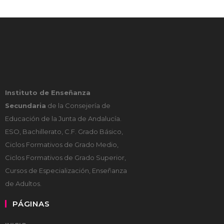
Instituto de Enseñanza
Secundaria
de la Consejería de
Educación de la Junta de Andalucía.
ESO, Bachillerato, C.F. Grado Básico,
Ciclos Formativos de Grado Medio,
Ciclos Formativos de Grado Superior,
Cursos de Especialización, Enseñanza
de Adultos.
PÁGINAS