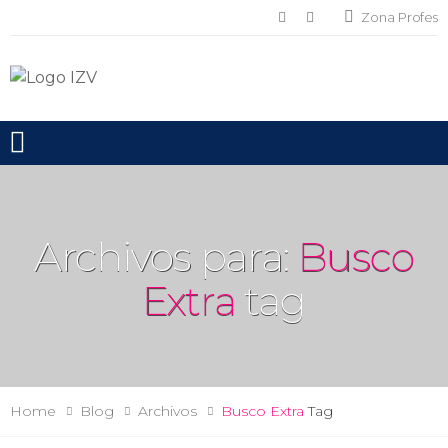
Zona Profes
Toggle mobile menu
Archivos para:
Busco
Extra
tag
Home
Blog
Archivos
Busco Extra
Tag