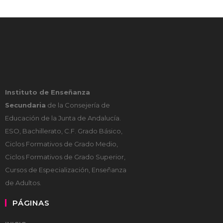
Instituto de Enseñanza
Secundaria
de la Consejería de
Educación de la Junta de Andalucía.
ESO, Bachillerato, C.F. Grado Básico,
Ciclos Formativos de Grado Medio,
Ciclos Formativos de Grado Superior,
Cursos de Especialización, Enseñanza
de Adultos.
PÁGINAS