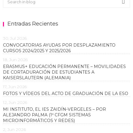
Sea
Entradas Recientes
30, Jul 2026
CONVOCATORIAS AYUDAS POR DESPLAZAMIENTO
CURSOS 2024/2025 Y 2025/2026
18, Jun 2026
ERASMUS+ EDUCACIÓN PERMANENTE – MOVILIDADES
DE CORTADURACIÓN DE ESTUDIANTES A
KAISERSLAUTERN (ALEMANIA)
17, Jun 2026
FOTOS Y VÍDEOS DEL ACTO DE GRADUACIÓN DE LA ESO
12, Jun 2026
MI INSTITUTO, EL IES ZAIDÍN-VERGELES – POR
ALEJANDRO PALMA (1º CFGM SISTEMAS
MICROINFORMÁTICOS Y REDES)
2, Jun 2026