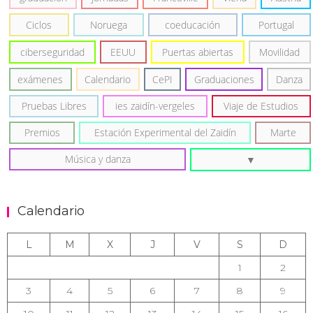
Ciclos
Noruega
coeducación
Portugal
ciberseguridad
EEUU
Puertas abiertas
Movilidad
exámenes
Calendario
CePI
Graduaciones
Danza
Pruebas Libres
ies zaidín-vergeles
Viaje de Estudios
Premios
Estación Experimental del Zaidín
Marte
Música y danza
Calendario
L
M
X
J
V
S
D
1
2
3
4
5
6
7
8
9