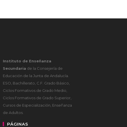
Instituto de Enseñanza
Secundaria
de la Consejería de
Educación de la Junta de Andalucía.
ESO, Bachillerato, C.F. Grado Básico,
Ciclos Formativos de Grado Medio,
Ciclos Formativos de Grado Superior,
Cursos de Especialización, Enseñanza
de Adultos.
PÁGINAS