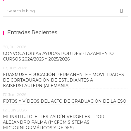
Buscar en el blog
Sea
Entradas Recientes
30, Jul 2026
CONVOCATORIAS AYUDAS POR DESPLAZAMIENTO
CURSOS 2024/2025 Y 2025/2026
18, Jun 2026
ERASMUS+ EDUCACIÓN PERMANENTE – MOVILIDADES
DE CORTADURACIÓN DE ESTUDIANTES A
KAISERSLAUTERN (ALEMANIA)
17, Jun 2026
FOTOS Y VÍDEOS DEL ACTO DE GRADUACIÓN DE LA ESO
12, Jun 2026
MI INSTITUTO, EL IES ZAIDÍN-VERGELES – POR
ALEJANDRO PALMA (1º CFGM SISTEMAS
MICROINFORMÁTICOS Y REDES)