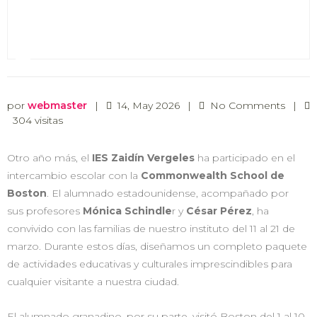
por
webmaster
|
14, May 2026
|
No Comments
|
304 visitas
Otro año más, el
IES Zaidín Vergeles
ha participado en el
intercambio escolar con la
Commonwealth School de
Boston
. El alumnado estadounidense, acompañado por
sus profesores
Mónica Schindle
r y
César Pérez
, ha
convivido con las familias de nuestro instituto del 11 al 21 de
marzo. Durante estos días, diseñamos un completo paquete
de actividades educativas y culturales imprescindibles para
cualquier visitante a nuestra ciudad.
El alumnado granadino, por su parte, visitó Boston del 1 al 10