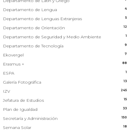
Departamento de Latín y Griego
4
Departamento de Lengua
5
Departamento de Lenguas Extranjeras
12
Departamento de Orientación
1
Departamento de Seguridad y Medio Ambiente
9
Departamento de Tecnología
7
Ekovergel
88
Erasmus +
1
ESPA
13
Galería Fotográfica
245
IZV
15
Jefatura de Estudios
33
Plan de Igualdad
150
Secretaría y Administración
18
Semana Solar