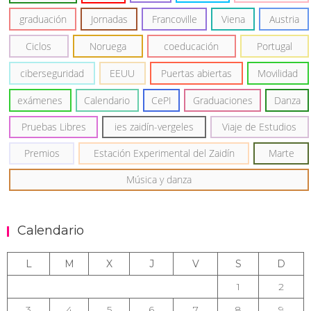
graduación
Jornadas
Francoville
Viena
Austria
Ciclos
Noruega
coeducación
Portugal
ciberseguridad
EEUU
Puertas abiertas
Movilidad
exámenes
Calendario
CePI
Graduaciones
Danza
Pruebas Libres
ies zaidín-vergeles
Viaje de Estudios
Premios
Estación Experimental del Zaidín
Marte
Música y danza
Calendario
L
M
X
J
V
S
D
1
2
3
4
5
6
7
8
9