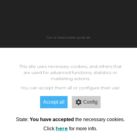
Con la inestimable ayuda de:
Copyright © 2026 neomode - IES Zaidín Vergeles - Granada -
Andalucía
This site uses necessary cookies, and others that
are used for advanced functions, statistics or
marketing actions.
You can accept them all or configure their use:
Accept all
Config
State:
You have accepted
the necessary cookies.
here
Click
for more info.