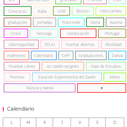
Concurso
Italia
UGR
Boston
Intercambio
graduación
Jornadas
Francoville
Viena
Austria
Ciclos
Noruega
coeducación
Portugal
ciberseguridad
EEUU
Puertas abiertas
Movilidad
exámenes
Calendario
CePI
Graduaciones
Danza
Pruebas Libres
ies zaidín-vergeles
Viaje de Estudios
Premios
Estación Experimental del Zaidín
Marte
Música y danza
Calendario
L
M
X
J
V
S
D