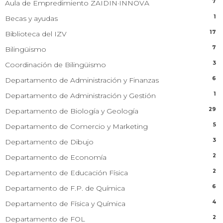
7
Aula de Empredimiento ZAIDIN·INNOVA
1
Becas y ayudas
17
Biblioteca del IZV
7
Bilingüismo
3
Coordinación de Bilingüismo
6
Departamento de Administración y Finanzas
1
Departamento de Administración y Gestión
29
Departamento de Biología y Geología
5
Departamento de Comercio y Marketing
3
Departamento de Dibujo
2
Departamento de Economía
2
Departamento de Educación Física
6
Departamento de F.P. de Química
4
Departamento de Física y Química
2
Departamento de FOL