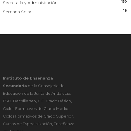
150
Secretaría y Administración
18
Semana Solar
Instituto de Enseñanza
Secundaria
de la Consejería de
Educación de la Junta de Andalucía.
ESO, Bachillerato, C.F. Grado Básico,
Ciclos Formativos de Grado Medio,
Ciclos Formativos de Grado Superior,
Cursos de Especialización, Enseñanza