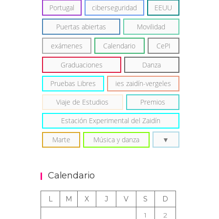
Portugal
ciberseguridad
EEUU
Puertas abiertas
Movilidad
exámenes
Calendario
CePI
Graduaciones
Danza
Pruebas Libres
ies zaidín-vergeles
Viaje de Estudios
Premios
Estación Experimental del Zaidín
Marte
Música y danza
Calendario
L
M
X
J
V
S
D
1
2