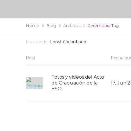
Home
Blog
Archivos
Ceremonia
Tag
Mostrando:
1
post encontrado
Post
Fecha pub
Fotos y vídeos del Acto
de Graduación de la
17, Jun 
ESO