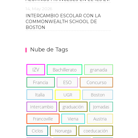
14, May 2026
INTERCAMBIO ESCOLAR CON LA
COMMONWEALTH SCHOOL DE
BOSTON
Nube de Tags
IZV
Bachillerato
granada
Francia
ESO
Concurso
Italia
UGR
Boston
Intercambio
graduación
Jornadas
Francoville
Viena
Austria
Ciclos
Noruega
coeducación