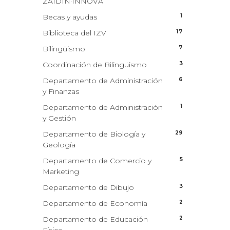
ZAIDIN·INNOVA
1
Becas y ayudas
17
Biblioteca del IZV
7
Bilingüismo
3
Coordinación de Bilingüismo
6
Departamento de Administración
y Finanzas
1
Departamento de Administración
y Gestión
29
Departamento de Biología y
Geología
5
Departamento de Comercio y
Marketing
3
Departamento de Dibujo
2
Departamento de Economía
2
Departamento de Educación