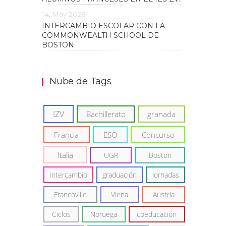
14, May 2026
INTERCAMBIO ESCOLAR CON LA
COMMONWEALTH SCHOOL DE
BOSTON
Nube de Tags
IZV
Bachillerato
granada
Francia
ESO
Concurso
Italia
UGR
Boston
Intercambio
graduación
Jornadas
Francoville
Viena
Austria
Ciclos
Noruega
coeducación