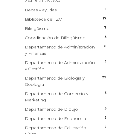
ZAIDIN·INNOVA
1
Becas y ayudas
17
Biblioteca del IZV
7
Bilingüismo
3
Coordinación de Bilingüismo
6
Departamento de Administración
y Finanzas
1
Departamento de Administración
y Gestión
29
Departamento de Biología y
Geología
5
Departamento de Comercio y
Marketing
3
Departamento de Dibujo
2
Departamento de Economía
2
Departamento de Educación