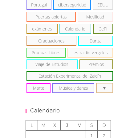
Portugal
ciberseguridad
EEUU
Puertas abiertas
Movilidad
exámenes
Calendario
CePI
Graduaciones
Danza
Pruebas Libres
ies zaidín-vergeles
Viaje de Estudios
Premios
Estación Experimental del Zaidín
Marte
Música y danza
Calendario
L
M
X
J
V
S
D
1
2