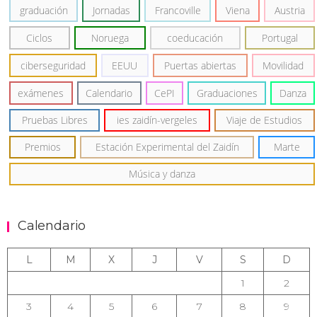
graduación
Jornadas
Francoville
Viena
Austria
Ciclos
Noruega
coeducación
Portugal
ciberseguridad
EEUU
Puertas abiertas
Movilidad
exámenes
Calendario
CePI
Graduaciones
Danza
Pruebas Libres
ies zaidín-vergeles
Viaje de Estudios
Premios
Estación Experimental del Zaidín
Marte
Música y danza
Calendario
L
M
X
J
V
S
D
1
2
3
4
5
6
7
8
9