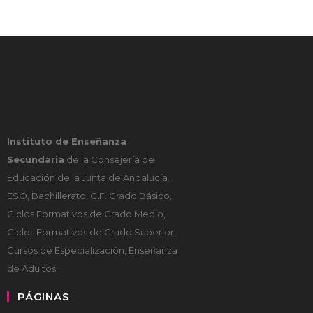
Instituto de Enseñanza
Secundaria
de la Consejería de
Educación de la Junta de Andalucía.
ESO, Bachillerato, C.F. Grado Básico,
Ciclos Formativos de Grado Medio,
Ciclos Formativos de Grado Superior,
Cursos de Especialización, Enseñanza
de Adultos.
PÁGINAS