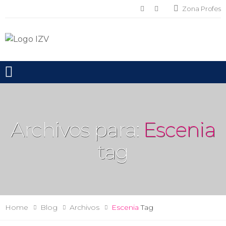
Zona Profes
Toggle mobile menu
Archivos para:
Escenia
tag
Home
Blog
Archivos
Escenia
Tag