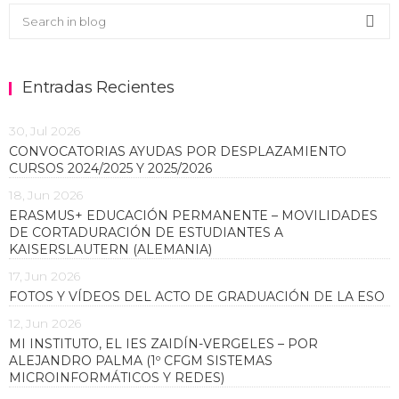
Buscar en el blog
Sea
Entradas Recientes
30, Jul 2026
CONVOCATORIAS AYUDAS POR DESPLAZAMIENTO
CURSOS 2024/2025 Y 2025/2026
18, Jun 2026
ERASMUS+ EDUCACIÓN PERMANENTE – MOVILIDADES
DE CORTADURACIÓN DE ESTUDIANTES A
KAISERSLAUTERN (ALEMANIA)
17, Jun 2026
FOTOS Y VÍDEOS DEL ACTO DE GRADUACIÓN DE LA ESO
12, Jun 2026
MI INSTITUTO, EL IES ZAIDÍN-VERGELES – POR
ALEJANDRO PALMA (1º CFGM SISTEMAS
MICROINFORMÁTICOS Y REDES)