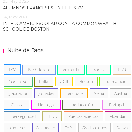
25, May 2026
ALUMNOS FRANCESES EN EL IES ZV.
14, May 2026
INTERCAMBIO ESCOLAR CON LA COMMONWEALTH
SCHOOL DE BOSTON
Nube de Tags
IZV
Bachillerato
granada
Francia
ESO
Concurso
Italia
UGR
Boston
Intercambio
graduación
Jornadas
Francoville
Viena
Austria
Ciclos
Noruega
coeducación
Portugal
ciberseguridad
EEUU
Puertas abiertas
Movilidad
exámenes
Calendario
CePI
Graduaciones
Danza