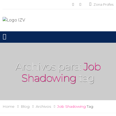
Zona Profes
Toggle mobile menu
Archivos para:
Job
Shadowing
tag
Home
Blog
Archivos
Job Shadowing
Tag