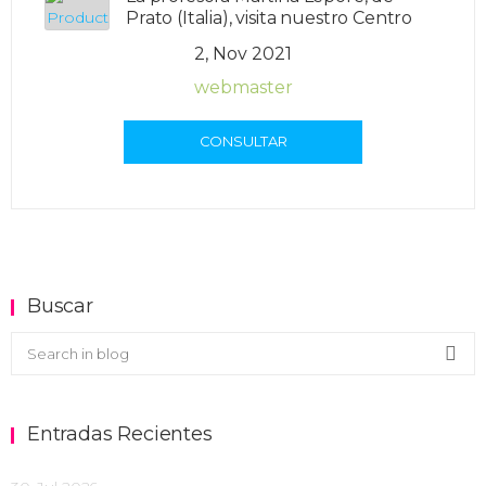
Prato (Italia), visita nuestro Centro
2, Nov 2021
webmaster
CONSULTAR
Buscar
Buscar en el blog
Sea
Entradas Recientes