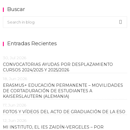
Buscar
Buscar en el blog
Sea
Entradas Recientes
30, Jul 2026
CONVOCATORIAS AYUDAS POR DESPLAZAMIENTO
CURSOS 2024/2025 Y 2025/2026
18, Jun 2026
ERASMUS+ EDUCACIÓN PERMANENTE – MOVILIDADES
DE CORTADURACIÓN DE ESTUDIANTES A
KAISERSLAUTERN (ALEMANIA)
17, Jun 2026
FOTOS Y VÍDEOS DEL ACTO DE GRADUACIÓN DE LA ESO
12, Jun 2026
MI INSTITUTO, EL IES ZAIDÍN-VERGELES – POR