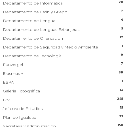
20
Departamento de Informática
7
Departamento de Latín y Griego
4
Departamento de Lengua
5
Departamento de Lenguas Extranjeras
12
Departamento de Orientación
1
Departamento de Seguridad y Medio Ambiente
9
Departamento de Tecnología
7
Ekovergel
88
Erasmus +
1
ESPA
13
Galería Fotográfica
245
IZV
15
Jefatura de Estudios
33
Plan de Igualdad
150
Secretaría y Administración