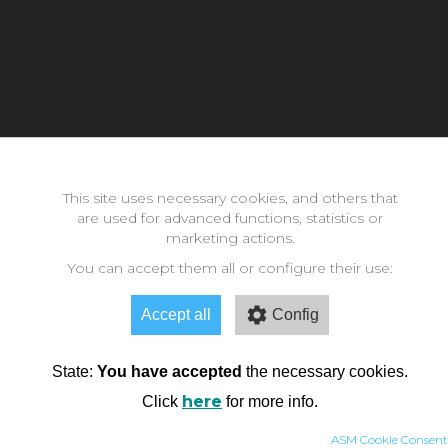
Con la inestimable ayuda de:
This site uses necessary cookies, and others that
are used for advanced functions, statistics or
Copyright © 2026 neomode - IES Zaidín Vergeles - Granada -
marketing actions.
Andalucía
You can accept them all or configure their use:
Accept all
Config
State:
You have accepted
the necessary cookies.
here
Click
for more info.
ASM Cookie Consent