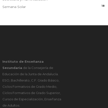
18
Semana Solar
Instituto de Enseñanza
Secundaria
de la Consejería de
Educación de la Junta de Andalucía.
ESO, Bachillerato, C.F. Grado Básico,
Ciclos Formativos de Grado Medio,
Ciclos Formativos de Grado Superior,
Cursos de Especialización, Enseñanza
de Adultos.