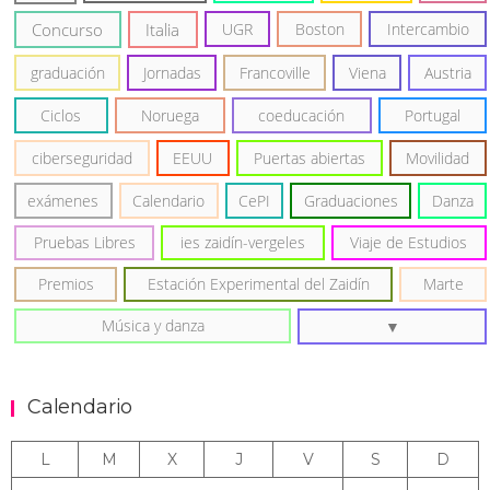
Concurso
Italia
UGR
Boston
Intercambio
graduación
Jornadas
Francoville
Viena
Austria
Ciclos
Noruega
coeducación
Portugal
ciberseguridad
EEUU
Puertas abiertas
Movilidad
exámenes
Calendario
CePI
Graduaciones
Danza
Pruebas Libres
ies zaidín-vergeles
Viaje de Estudios
Premios
Estación Experimental del Zaidín
Marte
Música y danza
Calendario
L
M
X
J
V
S
D