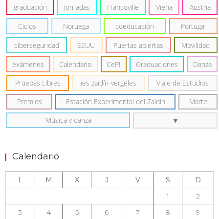
graduación
Jornadas
Francoville
Viena
Austria
Ciclos
Noruega
coeducación
Portugal
ciberseguridad
EEUU
Puertas abiertas
Movilidad
exámenes
Calendario
CePI
Graduaciones
Danza
Pruebas Libres
ies zaidín-vergeles
Viaje de Estudios
Premios
Estación Experimental del Zaidín
Marte
Música y danza
Calendario
L
M
X
J
V
S
D
1
2
3
4
5
6
7
8
9