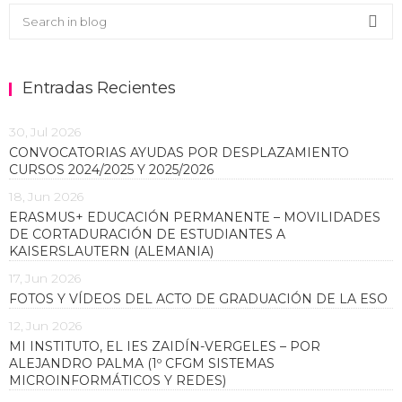
Buscar en el blog
Sea
Entradas Recientes
30, Jul 2026
CONVOCATORIAS AYUDAS POR DESPLAZAMIENTO
CURSOS 2024/2025 Y 2025/2026
18, Jun 2026
ERASMUS+ EDUCACIÓN PERMANENTE – MOVILIDADES
DE CORTADURACIÓN DE ESTUDIANTES A
KAISERSLAUTERN (ALEMANIA)
17, Jun 2026
FOTOS Y VÍDEOS DEL ACTO DE GRADUACIÓN DE LA ESO
12, Jun 2026
MI INSTITUTO, EL IES ZAIDÍN-VERGELES – POR
ALEJANDRO PALMA (1º CFGM SISTEMAS
MICROINFORMÁTICOS Y REDES)