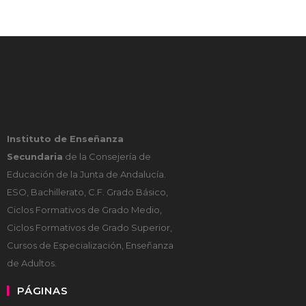
Instituto de Enseñanza
Secundaria
de la Consejería de
Educación de la Junta de Andalucía.
ESO, Bachillerato, C.F. Grado Básico,
Ciclos Formativos de Grado Medio,
Ciclos Formativos de Grado Superior,
Cursos de Especialización, Enseñanza
de Adultos.
PÁGINAS