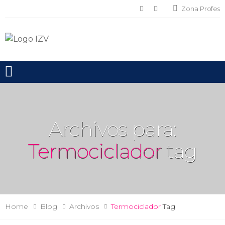
Zona Profes
Toggle mobile menu
Archivos para:
Termociclador
tag
Home
Blog
Archivos
Termociclador
Tag