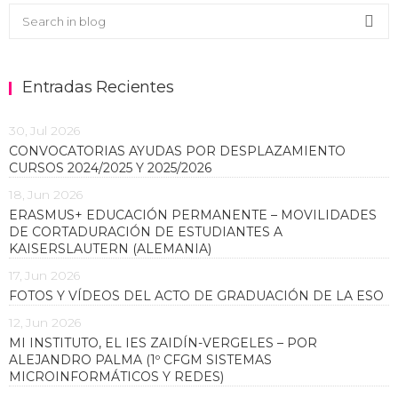
Buscar en el blog
Sea
Entradas Recientes
30, Jul 2026
CONVOCATORIAS AYUDAS POR DESPLAZAMIENTO
CURSOS 2024/2025 Y 2025/2026
18, Jun 2026
ERASMUS+ EDUCACIÓN PERMANENTE – MOVILIDADES
DE CORTADURACIÓN DE ESTUDIANTES A
KAISERSLAUTERN (ALEMANIA)
17, Jun 2026
FOTOS Y VÍDEOS DEL ACTO DE GRADUACIÓN DE LA ESO
12, Jun 2026
MI INSTITUTO, EL IES ZAIDÍN-VERGELES – POR
ALEJANDRO PALMA (1º CFGM SISTEMAS
MICROINFORMÁTICOS Y REDES)