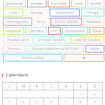
graduación
Jornadas
Francoville
Viena
Austria
Ciclos
Noruega
coeducación
Portugal
ciberseguridad
EEUU
Puertas abiertas
Movilidad
exámenes
Calendario
CePI
Graduaciones
Danza
Pruebas Libres
ies zaidín-vergeles
Viaje de Estudios
Premios
Estación Experimental del Zaidín
Marte
Música y danza
Calendario
L
M
X
J
V
S
D
1
2
3
4
5
6
7
8
9