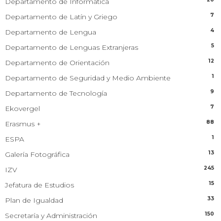
Departamento de Informática
7
Departamento de Latín y Griego
4
Departamento de Lengua
5
Departamento de Lenguas Extranjeras
12
Departamento de Orientación
1
Departamento de Seguridad y Medio Ambiente
9
Departamento de Tecnología
7
Ekovergel
88
Erasmus +
1
ESPA
13
Galería Fotográfica
245
IZV
15
Jefatura de Estudios
33
Plan de Igualdad
150
Secretaría y Administración