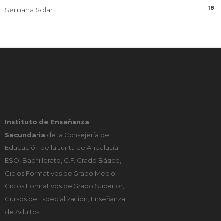
18
Semana Solar
Instituto de Enseñanza
Secundaria
de la Consejería de
Educación de la Junta de Andalucía.
ESO, Bachillerato, C.F. Grado Básico,
Ciclos Formativos de Grado Medio,
Ciclos Formativos de Grado Superior,
Cursos de Especialización, Enseñanza
de Adultos.