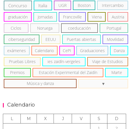
Concurso
Italia
UGR
Boston
Intercambio
graduación
Jornadas
Francoville
Viena
Austria
Ciclos
Noruega
coeducación
Portugal
ciberseguridad
EEUU
Puertas abiertas
Movilidad
exámenes
Calendario
CePI
Graduaciones
Danza
Pruebas Libres
ies zaidín-vergeles
Viaje de Estudios
Premios
Estación Experimental del Zaidín
Marte
Música y danza
Calendario
L
M
X
J
V
S
D
1
2