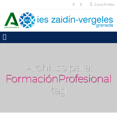
Zona Profes
Toggle mobile menu
Archivos para:
FormaciónProfesional
tag