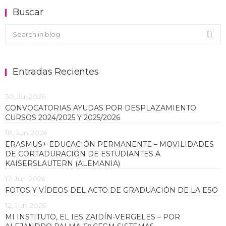
Buscar
Buscar en el blog
Sea
Entradas Recientes
30, Jul 2026
CONVOCATORIAS AYUDAS POR DESPLAZAMIENTO
CURSOS 2024/2025 Y 2025/2026
18, Jun 2026
ERASMUS+ EDUCACIÓN PERMANENTE – MOVILIDADES
DE CORTADURACIÓN DE ESTUDIANTES A
KAISERSLAUTERN (ALEMANIA)
17, Jun 2026
FOTOS Y VÍDEOS DEL ACTO DE GRADUACIÓN DE LA ESO
12, Jun 2026
MI INSTITUTO, EL IES ZAIDÍN-VERGELES – POR