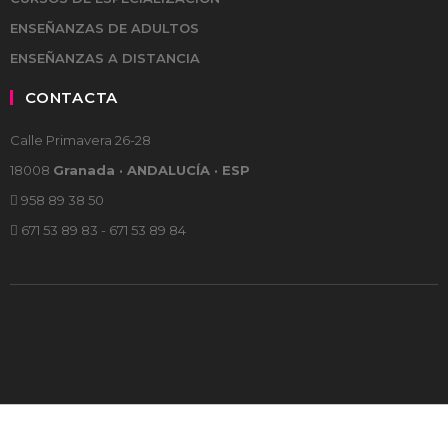
ENSEÑANZAS DE ADULTOS
ENSEÑANZAS A DISTANCIA
CONTACTA
Calle Primavera 26-28
18008
Granada · ANDALUCÍA · ESP
958 89 38 50
671 53 89 83 - 671 53 89 84