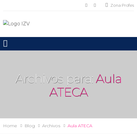
Zona Profes
Toggle mobile menu
Archivos para:
Aula
ATECA
Home
Blog
Archivos
Aula ATECA