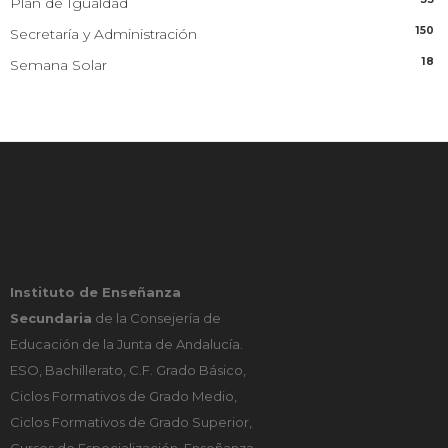
Plan de Igualdad
150
Secretaría y Administración
18
Semana Solar
Instituto de Enseñanza
Secundaria
de la Consejería de
Educación de la Junta de Andalucía.
ESO, Bachillerato, C.F. Grado Básico,
Ciclos Formativos de Grado Medio,
Ciclos Formativos de Grado Superior,