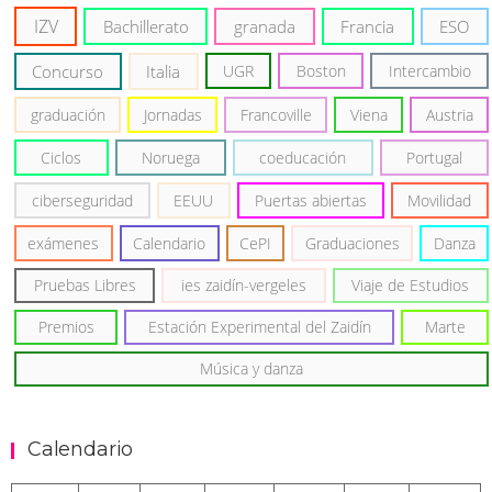
IZV
Bachillerato
granada
Francia
ESO
Concurso
Italia
UGR
Boston
Intercambio
graduación
Jornadas
Francoville
Viena
Austria
Ciclos
Noruega
coeducación
Portugal
ciberseguridad
EEUU
Puertas abiertas
Movilidad
exámenes
Calendario
CePI
Graduaciones
Danza
Pruebas Libres
ies zaidín-vergeles
Viaje de Estudios
Premios
Estación Experimental del Zaidín
Marte
Música y danza
Calendario