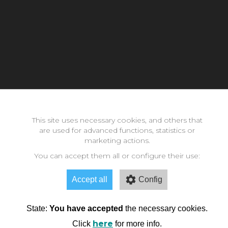
Con la inestimable ayuda de:
This site uses necessary cookies, and others that
are used for advanced functions, statistics or
Copyright © 2026 neomode - IES Zaidín Vergeles - Granada -
marketing actions.
Andalucía
You can accept them all or configure their use:
Accept all
Config
State:
You have accepted
the necessary cookies.
here
Click
for more info.