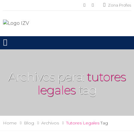
Zona Profes
Toggle mobile menu
Archivos para:
tutores
legales
tag
Home
Blog
Archivos
Tutores Legales
Tag