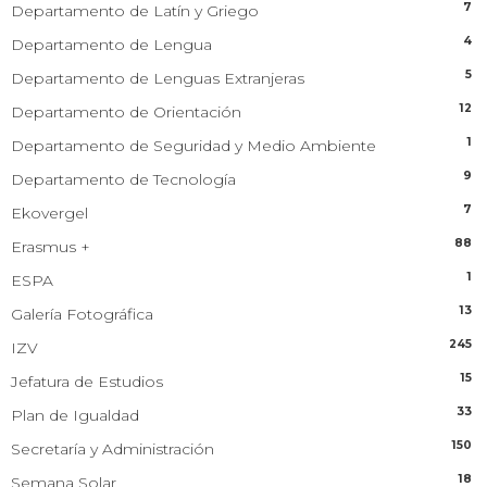
7
Departamento de Latín y Griego
4
Departamento de Lengua
5
Departamento de Lenguas Extranjeras
12
Departamento de Orientación
1
Departamento de Seguridad y Medio Ambiente
9
Departamento de Tecnología
7
Ekovergel
88
Erasmus +
1
ESPA
13
Galería Fotográfica
245
IZV
15
Jefatura de Estudios
33
Plan de Igualdad
150
Secretaría y Administración
18
Semana Solar