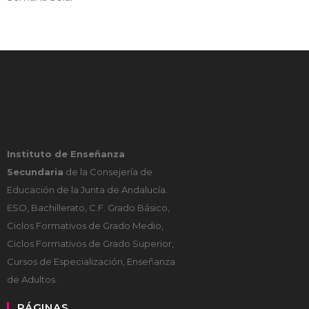
Instituto de Enseñanza
Secundaria
de la Consejería de
Educación de la Junta de Andalucía.
ESO, Bachillerato, C.F. Grado Básico,
Ciclos Formativos de Grado Medio,
Ciclos Formativos de Grado Superior,
Cursos de Especialización, Enseñanza
de Adultos.
PÁGINAS