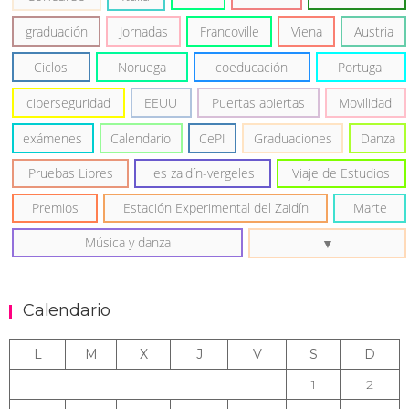
graduación
Jornadas
Francoville
Viena
Austria
Ciclos
Noruega
coeducación
Portugal
ciberseguridad
EEUU
Puertas abiertas
Movilidad
exámenes
Calendario
CePI
Graduaciones
Danza
Pruebas Libres
ies zaidín-vergeles
Viaje de Estudios
Premios
Estación Experimental del Zaidín
Marte
Música y danza
Calendario
L
M
X
J
V
S
D
1
2