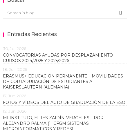
Buscar en el blog
Sea
Entradas Recientes
30, Jul 2026
CONVOCATORIAS AYUDAS POR DESPLAZAMIENTO
CURSOS 2024/2025 Y 2025/2026
18, Jun 2026
ERASMUS+ EDUCACIÓN PERMANENTE – MOVILIDADES
DE CORTADURACIÓN DE ESTUDIANTES A
KAISERSLAUTERN (ALEMANIA)
17, Jun 2026
FOTOS Y VÍDEOS DEL ACTO DE GRADUACIÓN DE LA ESO
12, Jun 2026
MI INSTITUTO, EL IES ZAIDÍN-VERGELES – POR
ALEJANDRO PALMA (1º CFGM SISTEMAS
MICROINFORMÁTICOS Y REDES)