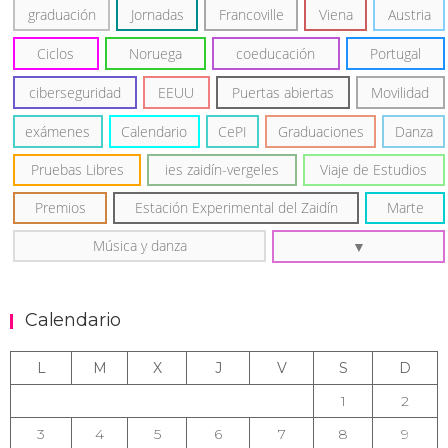
graduación
Jornadas
Francoville
Viena
Austria
Ciclos
Noruega
coeducación
Portugal
ciberseguridad
EEUU
Puertas abiertas
Movilidad
exámenes
Calendario
CePI
Graduaciones
Danza
Pruebas Libres
ies zaidín-vergeles
Viaje de Estudios
Premios
Estación Experimental del Zaidín
Marte
Música y danza
Calendario
L
M
X
J
V
S
D
1
2
3
4
5
6
7
8
9