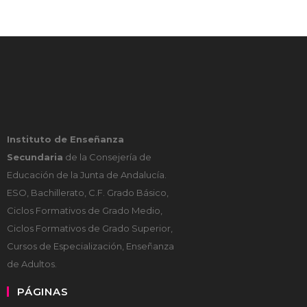
Instituto de Enseñanza
Secundaria
de la Consejería de
Educación de la Junta de Andalucía.
ESO, Bachillerato, C.F. Grado Básico,
Ciclos Formativos de Grado Medio,
Ciclos Formativos de Grado Superior,
Cursos de Especialización, Enseñanza
de Adultos.
PÁGINAS