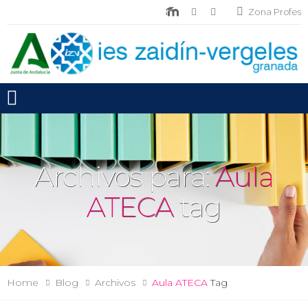
Zona Profes
Toggle mobile menu
Archivos para:
Aula
ATECA
tag
Home
Blog
Archivos
Aula ATECA
Tag