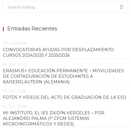
Buscar en el blog
Sea
Entradas Recientes
30, Jul 2026
CONVOCATORIAS AYUDAS POR DESPLAZAMIENTO
CURSOS 2024/2025 Y 2025/2026
18, Jun 2026
ERASMUS+ EDUCACIÓN PERMANENTE – MOVILIDADES
DE CORTADURACIÓN DE ESTUDIANTES A
KAISERSLAUTERN (ALEMANIA)
17, Jun 2026
FOTOS Y VÍDEOS DEL ACTO DE GRADUACIÓN DE LA ESO
12, Jun 2026
MI INSTITUTO, EL IES ZAIDÍN-VERGELES – POR
ALEJANDRO PALMA (1º CFGM SISTEMAS
MICROINFORMÁTICOS Y REDES)