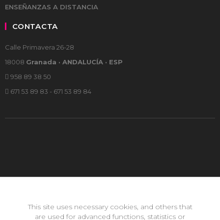
ENSEÑANZAS A DISTANCIA
CONTACTA
Calle Primavera 26-28
18008
Granada · ANDALUCÍA · ESP
958 89 38 50
671 53 89 83 - 671 53 89 84
This site uses necessary cookies, and others that
are used for advanced functions, statistics or