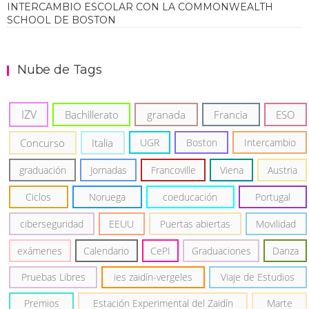
INTERCAMBIO ESCOLAR CON LA COMMONWEALTH
SCHOOL DE BOSTON
Nube de Tags
IZV
Bachillerato
granada
Francia
ESO
Concurso
Italia
UGR
Boston
Intercambio
graduación
Jornadas
Francoville
Viena
Austria
Ciclos
Noruega
coeducación
Portugal
ciberseguridad
EEUU
Puertas abiertas
Movilidad
exámenes
Calendario
CePI
Graduaciones
Danza
Pruebas Libres
ies zaidín-vergeles
Viaje de Estudios
Premios
Estación Experimental del Zaidín
Marte