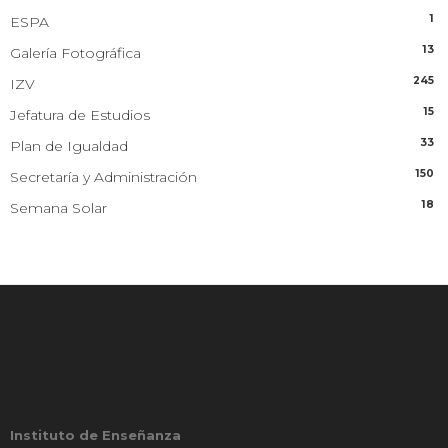
1
ESPA
13
Galería Fotográfica
245
IZV
15
Jefatura de Estudios
33
Plan de Igualdad
150
Secretaría y Administración
18
Semana Solar
Instituto de Enseñanza