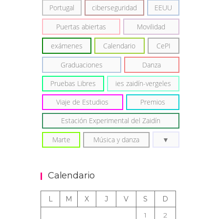
Portugal
ciberseguridad
EEUU
Puertas abiertas
Movilidad
exámenes
Calendario
CePI
Graduaciones
Danza
Pruebas Libres
ies zaidín-vergeles
Viaje de Estudios
Premios
Estación Experimental del Zaidín
Marte
Música y danza
Calendario
L
M
X
J
V
S
D
1
2