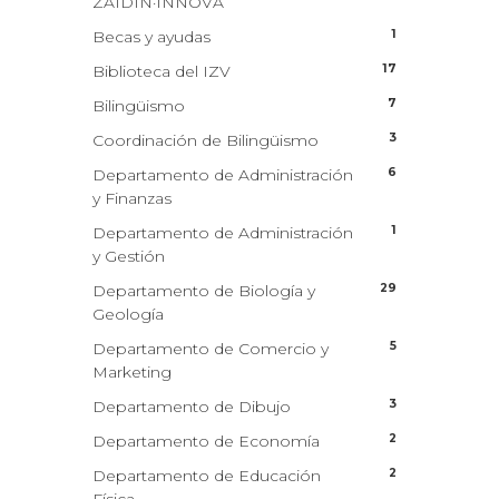
ZAIDIN·INNOVA
1
Becas y ayudas
17
Biblioteca del IZV
7
Bilingüismo
3
Coordinación de Bilingüismo
6
Departamento de Administración
y Finanzas
1
Departamento de Administración
y Gestión
29
Departamento de Biología y
Geología
5
Departamento de Comercio y
Marketing
3
Departamento de Dibujo
2
Departamento de Economía
2
Departamento de Educación