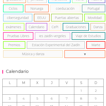
Ciclos
Noruega
coeducación
Portugal
ciberseguridad
EEUU
Puertas abiertas
Movilidad
exámenes
Calendario
CePI
Graduaciones
Danza
Pruebas Libres
ies zaidín-vergeles
Viaje de Estudios
Premios
Estación Experimental del Zaidín
Marte
Música y danza
Calendario
L
M
X
J
V
S
D
1
2
3
4
5
6
7
8
9