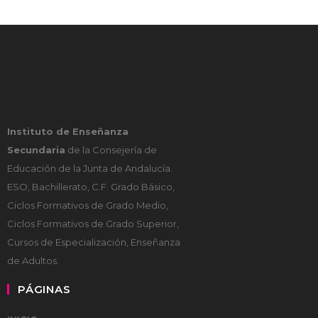
Instituto de Enseñanza
Secundaria
de la Consejería de
Educación de la Junta de Andalucía.
ESO, Bachillerato, C.F. Grado Básico,
Ciclos Formativos de Grado Medio,
Ciclos Formativos de Grado Superior,
Cursos de Especialización, Enseñanza
de Adultos.
PÁGINAS