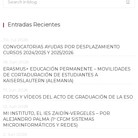
Sea
Entradas Recientes
30, Jul 2026
CONVOCATORIAS AYUDAS POR DESPLAZAMIENTO
CURSOS 2024/2025 Y 2025/2026
18, Jun 2026
ERASMUS+ EDUCACIÓN PERMANENTE – MOVILIDADES
DE CORTADURACIÓN DE ESTUDIANTES A
KAISERSLAUTERN (ALEMANIA)
17, Jun 2026
FOTOS Y VÍDEOS DEL ACTO DE GRADUACIÓN DE LA ESO
12, Jun 2026
MI INSTITUTO, EL IES ZAIDÍN-VERGELES – POR
ALEJANDRO PALMA (1º CFGM SISTEMAS
MICROINFORMÁTICOS Y REDES)
2, Jun 2026