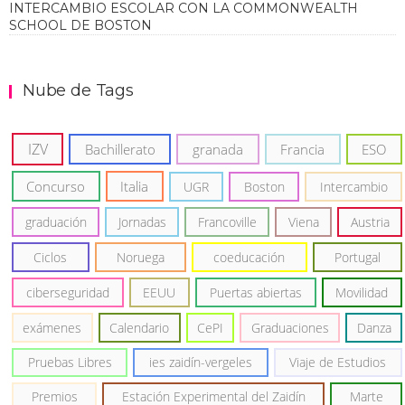
INTERCAMBIO ESCOLAR CON LA COMMONWEALTH
SCHOOL DE BOSTON
Nube de Tags
IZV
Bachillerato
granada
Francia
ESO
Concurso
Italia
UGR
Boston
Intercambio
graduación
Jornadas
Francoville
Viena
Austria
Ciclos
Noruega
coeducación
Portugal
ciberseguridad
EEUU
Puertas abiertas
Movilidad
exámenes
Calendario
CePI
Graduaciones
Danza
Pruebas Libres
ies zaidín-vergeles
Viaje de Estudios
Premios
Estación Experimental del Zaidín
Marte