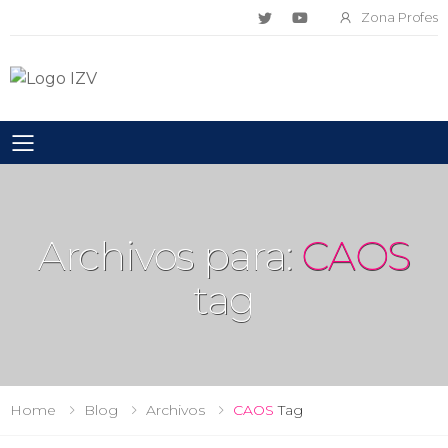
Zona Profes
Toggle mobile menu
Archivos para:
CAOS
tag
Home
Blog
Archivos
CAOS
Tag