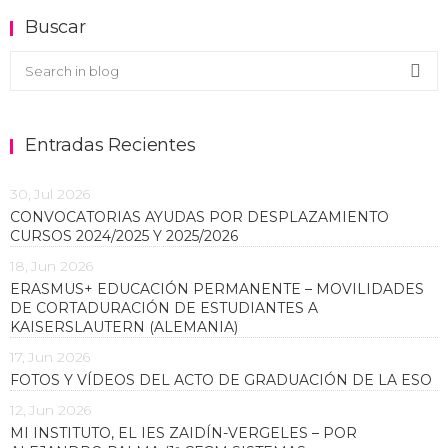
Buscar
Buscar en el blog
Sea
Entradas Recientes
30, Jul 2026
CONVOCATORIAS AYUDAS POR DESPLAZAMIENTO
CURSOS 2024/2025 Y 2025/2026
18, Jun 2026
ERASMUS+ EDUCACIÓN PERMANENTE – MOVILIDADES
DE CORTADURACIÓN DE ESTUDIANTES A
KAISERSLAUTERN (ALEMANIA)
17, Jun 2026
FOTOS Y VÍDEOS DEL ACTO DE GRADUACIÓN DE LA ESO
12, Jun 2026
MI INSTITUTO, EL IES ZAIDÍN-VERGELES – POR