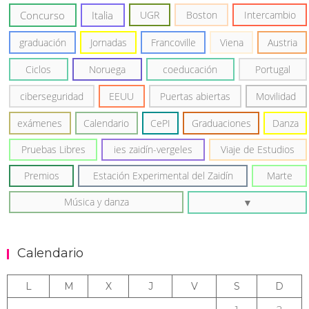
Concurso
Italia
UGR
Boston
Intercambio
graduación
Jornadas
Francoville
Viena
Austria
Ciclos
Noruega
coeducación
Portugal
ciberseguridad
EEUU
Puertas abiertas
Movilidad
exámenes
Calendario
CePI
Graduaciones
Danza
Pruebas Libres
ies zaidín-vergeles
Viaje de Estudios
Premios
Estación Experimental del Zaidín
Marte
Música y danza
Calendario
L
M
X
J
V
S
D
1
2