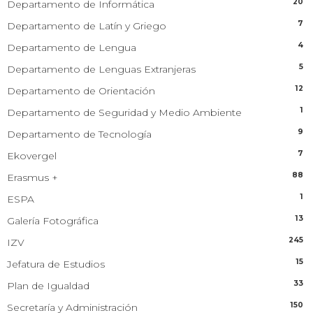
20
Departamento de Informática
7
Departamento de Latín y Griego
4
Departamento de Lengua
5
Departamento de Lenguas Extranjeras
12
Departamento de Orientación
1
Departamento de Seguridad y Medio Ambiente
9
Departamento de Tecnología
7
Ekovergel
88
Erasmus +
1
ESPA
13
Galería Fotográfica
245
IZV
15
Jefatura de Estudios
33
Plan de Igualdad
150
Secretaría y Administración