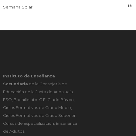
18
Semana Solar
Instituto de Enseñanza
Secundaria
de la Consejería de
Educación de la Junta de Andalucía.
ESO, Bachillerato, C.F. Grado Básico,
Ciclos Formativos de Grado Medio,
Ciclos Formativos de Grado Superior,
Cursos de Especialización, Enseñanza
de Adultos.