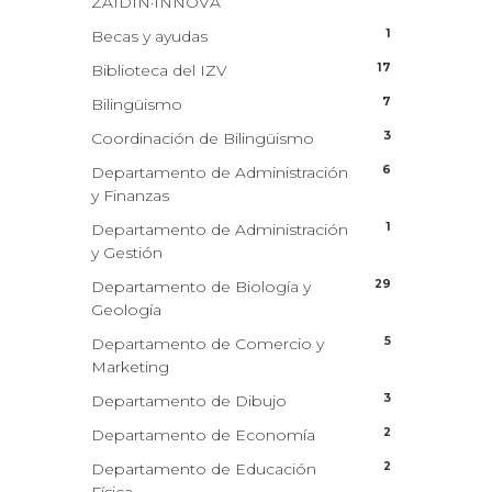
ZAIDIN·INNOVA
1
Becas y ayudas
17
Biblioteca del IZV
7
Bilingüismo
3
Coordinación de Bilingüismo
6
Departamento de Administración
y Finanzas
1
Departamento de Administración
y Gestión
29
Departamento de Biología y
Geología
5
Departamento de Comercio y
Marketing
3
Departamento de Dibujo
2
Departamento de Economía
2
Departamento de Educación