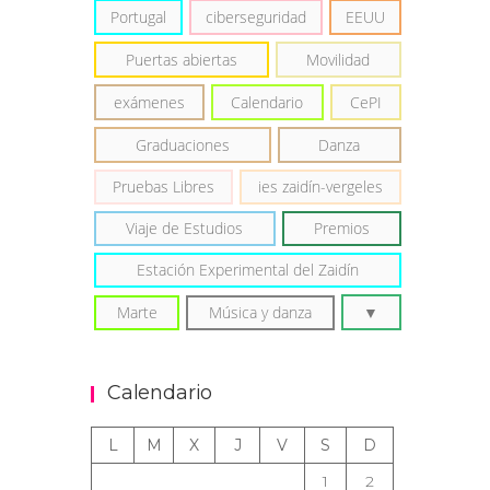
Portugal
ciberseguridad
EEUU
Puertas abiertas
Movilidad
exámenes
Calendario
CePI
Graduaciones
Danza
Pruebas Libres
ies zaidín-vergeles
Viaje de Estudios
Premios
Estación Experimental del Zaidín
Marte
Música y danza
Calendario
L
M
X
J
V
S
D
1
2