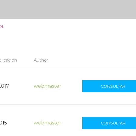
OL
licación
Author
2017
webmaster
CONSULTAR
015
webmaster
CONSULTAR