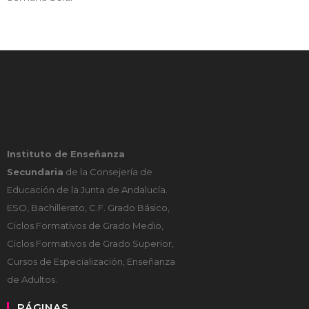
Instituto de Enseñanza
Secundaria
de la Consejería de
Educación de la Junta de Andalucía.
ESO, Bachillerato, C.F. Grado Básico,
Ciclos Formativos de Grado Medio,
Ciclos Formativos de Grado Superior,
Cursos de Especialización, Enseñanza
de Adultos.
PÁGINAS