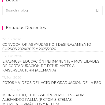
Buscar en el blog
Sea
Entradas Recientes
30, Jul 2026
CONVOCATORIAS AYUDAS POR DESPLAZAMIENTO
CURSOS 2024/2025 Y 2025/2026
18, Jun 2026
ERASMUS+ EDUCACIÓN PERMANENTE – MOVILIDADES
DE CORTADURACIÓN DE ESTUDIANTES A
KAISERSLAUTERN (ALEMANIA)
17, Jun 2026
FOTOS Y VÍDEOS DEL ACTO DE GRADUACIÓN DE LA ESO
12, Jun 2026
MI INSTITUTO, EL IES ZAIDÍN-VERGELES – POR
ALEJANDRO PALMA (1º CFGM SISTEMAS
MICROINFORMÁTICOS Y REDES)