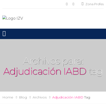
Zona Profes
Toggle mobile menu
Archivos para:
Adjudicación IABD
tag
Home
Blog
Archivos
Adjudicación IABD
Tag