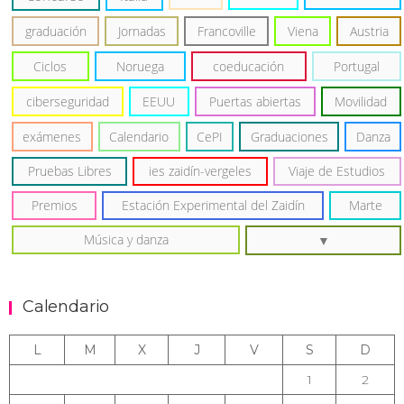
graduación
Jornadas
Francoville
Viena
Austria
Ciclos
Noruega
coeducación
Portugal
ciberseguridad
EEUU
Puertas abiertas
Movilidad
exámenes
Calendario
CePI
Graduaciones
Danza
Pruebas Libres
ies zaidín-vergeles
Viaje de Estudios
Premios
Estación Experimental del Zaidín
Marte
Música y danza
Calendario
L
M
X
J
V
S
D
1
2