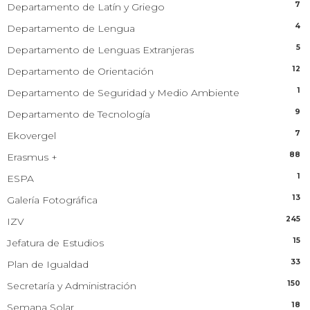
7
Departamento de Latín y Griego
4
Departamento de Lengua
5
Departamento de Lenguas Extranjeras
12
Departamento de Orientación
1
Departamento de Seguridad y Medio Ambiente
9
Departamento de Tecnología
7
Ekovergel
88
Erasmus +
1
ESPA
13
Galería Fotográfica
245
IZV
15
Jefatura de Estudios
33
Plan de Igualdad
150
Secretaría y Administración
18
Semana Solar